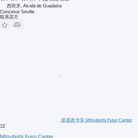
西班牙, Alcalá de Guadaíra
Concesur Sevilla
联系卖方
新底盘卡车 Mitsubishi Fuso Canter
12
Mitsubishi Fuso Canter