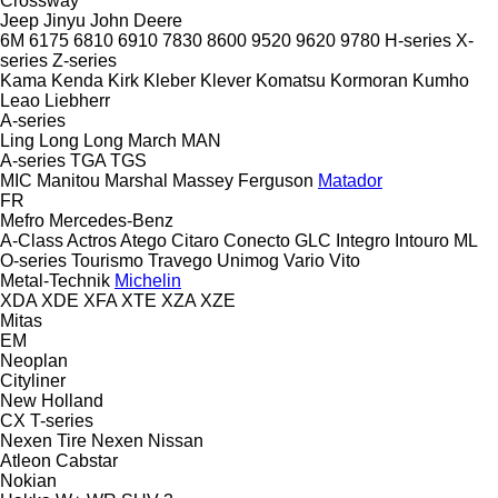
Crossway
Jeep
Jinyu
John Deere
6M
6175
6810
6910
7830
8600
9520
9620
9780
H-series
X-
series
Z-series
Kama
Kenda
Kirk
Kleber
Klever
Komatsu
Kormoran
Kumho
Leao
Liebherr
A-series
Ling Long
Long March
MAN
A-series
TGA
TGS
MIC
Manitou
Marshal
Massey Ferguson
Matador
FR
Mefro
Mercedes-Benz
A-Class
Actros
Atego
Citaro
Conecto
GLC
Integro
Intouro
ML
O-series
Tourismo
Travego
Unimog
Vario
Vito
Metal-Technik
Michelin
XDA
XDE
XFA
XTE
XZA
XZE
Mitas
EM
Neoplan
Cityliner
New Holland
CX
T-series
Nexen Tire
Nexen
Nissan
Atleon
Cabstar
Nokian