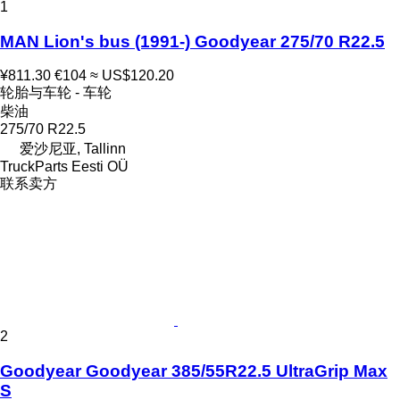
1
MAN Lion's bus (1991-) Goodyear 275/70 R22.5
¥811.30
€104
≈ US$120.20
轮胎与车轮 - 车轮
柴油
275/70 R22.5
爱沙尼亚, Tallinn
TruckParts Eesti OÜ
联系卖方
2
Goodyear Goodyear 385/55R22.5 UltraGrip Max
S