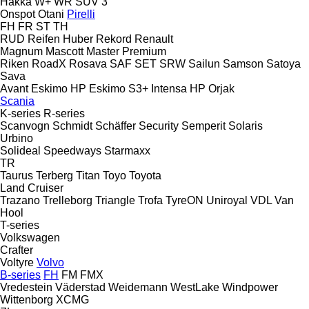
Hakka
W+
WR SUV 3
Onspot
Otani
Pirelli
FH
FR
ST
TH
RUD
Reifen Huber
Rekord
Renault
Magnum
Mascott
Master
Premium
Riken
RoadX
Rosava
SAF
SET
SRW
Sailun
Samson
Satoya
Sava
Avant
Eskimo HP
Eskimo S3+
Intensa HP
Orjak
Scania
K-series
R-series
Scanvogn
Schmidt
Schäffer
Security
Semperit
Solaris
Urbino
Solideal
Speedways
Starmaxx
TR
Taurus
Terberg
Titan
Toyo
Toyota
Land Cruiser
Trazano
Trelleborg
Triangle
Trofa
TyreON
Uniroyal
VDL
Van
Hool
T-series
Volkswagen
Crafter
Voltyre
Volvo
B-series
FH
FM
FMX
Vredestein
Väderstad
Weidemann
WestLake
Windpower
Wittenborg
XCMG