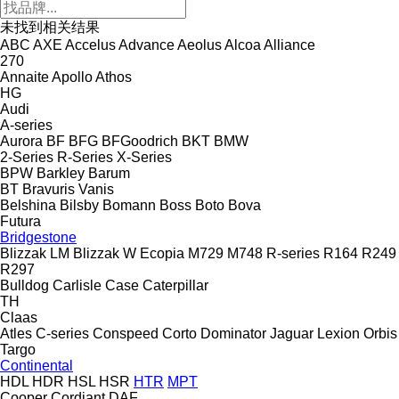
未找到相关结果
ABC
AXE
Accelus
Advance
Aeolus
Alcoa
Alliance
270
Annaite
Apollo
Athos
HG
Audi
A-series
Aurora
BF
BFG
BFGoodrich
BKT
BMW
2-Series
R-Series
X-Series
BPW
Barkley
Barum
BT
Bravuris
Vanis
Belshina
Bilsby
Bomann
Boss
Boto
Bova
Futura
Bridgestone
Blizzak LM
Blizzak W
Ecopia
M729
M748
R-series
R164
R249
R297
Bulldog
Carlisle
Case
Caterpillar
TH
Claas
Atles
C-series
Conspeed
Corto
Dominator
Jaguar
Lexion
Orbis
Targo
Continental
HDL
HDR
HSL
HSR
HTR
MPT
Cooper
Cordiant
DAF