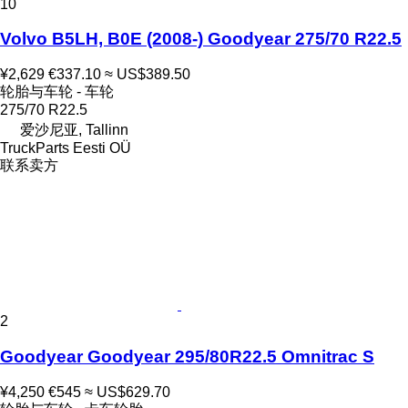
10
Volvo B5LH, B0E (2008-) Goodyear 275/70 R22.5
¥2,629
€337.10
≈ US$389.50
轮胎与车轮 - 车轮
275/70 R22.5
爱沙尼亚, Tallinn
TruckParts Eesti OÜ
联系卖方
2
Goodyear Goodyear 295/80R22.5 Omnitrac S
¥4,250
€545
≈ US$629.70