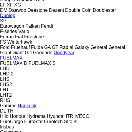
LF
XF
XG
DM
Daewoo
Deestone
Dezent
Double Coin
Doublestar
Dunlop
SP
Eurowagon
Falken
Fendt
F-series
Vario
Ferrari
Fiat
Firestone
FS
Winterhawk
Ford
Fruehauf
Fulda
GA
GT Radial
Galaxy
General
General
Giant
Giant
Giti
Goodride
Goodyear
FUELMAX
FUELMAX D
FUELMAX S
LHD
LHD 2
LHS
LHS2
LHT
LHT2
RHS
Grimme
Hankook
DL
TH
Hilo
Honour
Hydrema
Hyundai
ITR
IVECO
EuroCargo
EuroStar
Eurotech
Stralis
Irisbus