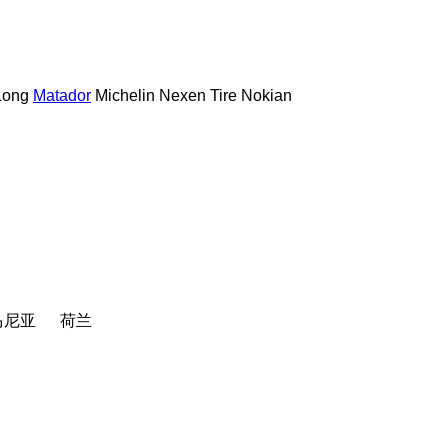
Long
Matador
Michelin
Nexen Tire
Nokian
马尼亚
荷兰