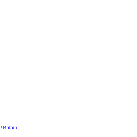
Britain