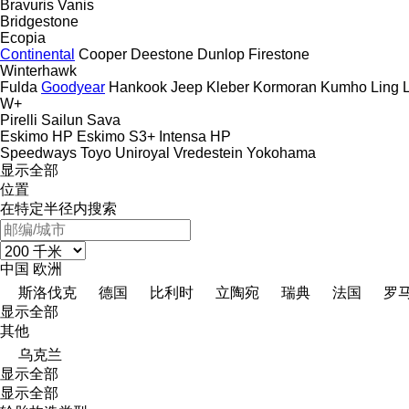
Bravuris
Vanis
Bridgestone
Ecopia
Continental
Cooper
Deestone
Dunlop
Firestone
Winterhawk
Fulda
Goodyear
Hankook
Jeep
Kleber
Kormoran
Kumho
Ling 
W+
Pirelli
Sailun
Sava
Eskimo HP
Eskimo S3+
Intensa HP
Speedways
Toyo
Uniroyal
Vredestein
Yokohama
显示全部
位置
在特定半径内搜索
中国
欧洲
斯洛伐克
德国
比利时
立陶宛
瑞典
法国
罗
显示全部
其他
乌克兰
显示全部
显示全部