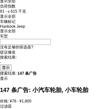
显示全部
负荷指数
91 - ≤ 615 千克
显示全部
车辆标记
Hankook
Jeep
显示全部
车型
没有足够的筛选器?
提议修改
搜索结果:
-
显示
搜索结果:
147 条广告
显示
147 条广告:
小汽车轮胎, 小车轮胎
价格:
¥78 - ¥1,800
过滤器