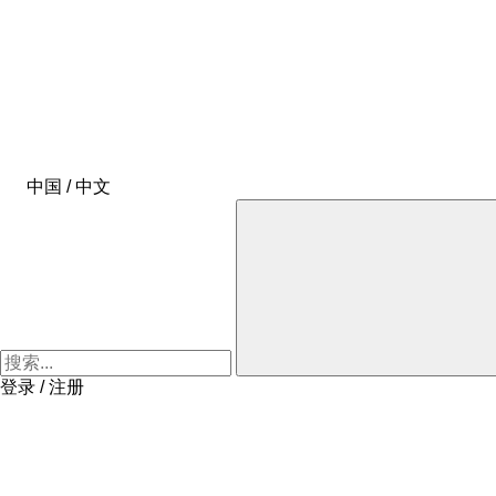
中国 / 中文
登录 / 注册