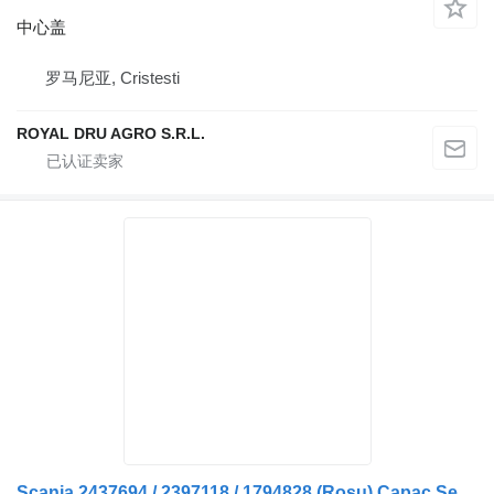
中心盖
罗马尼亚, Cristesti
ROYAL DRU AGRO S.R.L.
Scania 2437694 / 2397118 / 1794828 (Roșu) Capac Semiax