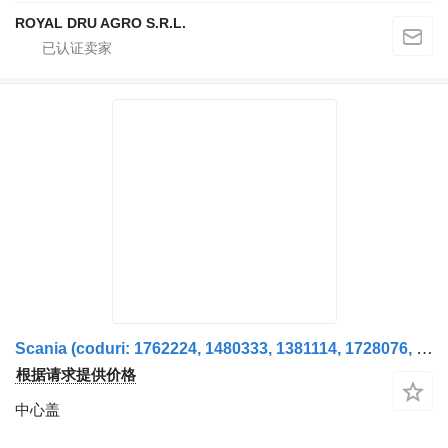
ROYAL DRU AGRO S.R.L.
Scania (coduri: 1762224, 1480333, 1381114, 1728076, 1750065, 1757062) Capac butuc roată axa față (coduri: 1762224, 1480333, 1381114, 1
根据请求提供价格
中心盖