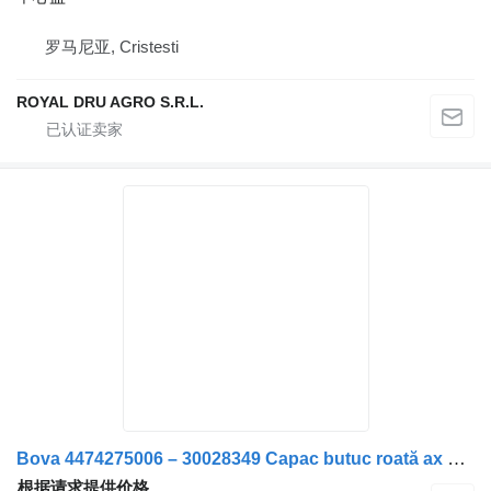
罗马尼亚, Cristesti
ROYAL DRU AGRO S.R.L.
Bova 4474275006 – 30028349 Capac butuc roată ax secundar
根据请求提供价格