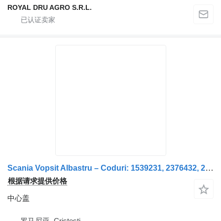
ROYAL DRU AGRO S.R.L.
Scania Vopsit Albastru – Coduri: 1539231, 2376432, 273020, 1374305, 1414072 Capac Semiax
根据请求提供价格
中心盖
罗马尼亚, Cristesti