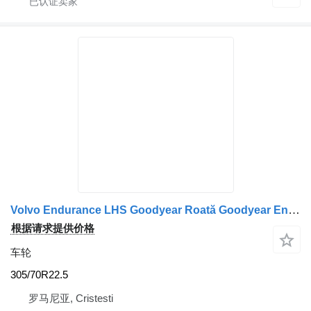
Volvo Endurance LHS Goodyear Roată Goodyear Endurance TSD 305/70R22.5 22.5×8.25
根据请求提供价格
车轮
305/70R22.5
罗马尼亚, Cristesti