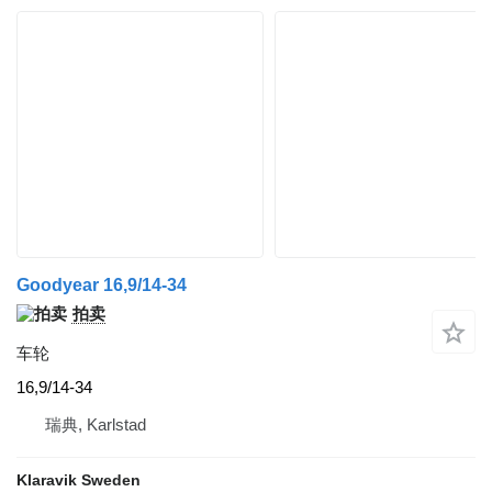
Goodyear 16,9/14-34
拍卖
车轮
16,9/14-34
瑞典, Karlstad
Klaravik Sweden