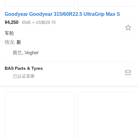
Goodyear Goodyear 315/60R22.5 UltraGrip Max S
¥4,250
€545
≈ US$629.70
车轮
情况
新
荷兰, Veghel
BAS Parts & Tyres