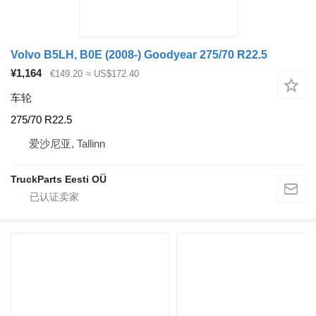
Volvo B5LH, B0E (2008-) Goodyear 275/70 R22.5
¥1,164
€149.20
≈ US$172.40
车轮
275/70 R22.5
爱沙尼亚, Tallinn
TruckParts Eesti OÜ