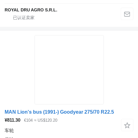
ROYAL DRU AGRO S.R.L.
MAN Lion's bus (1991-) Goodyear 275/70 R22.5
¥811.30
€104
≈ US$120.20
车轮