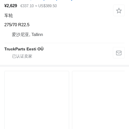
¥2,629
€337.10
≈ US$389.50
车轮
275/70 R22.5
爱沙尼亚, Tallinn
TruckParts Eesti OÜ