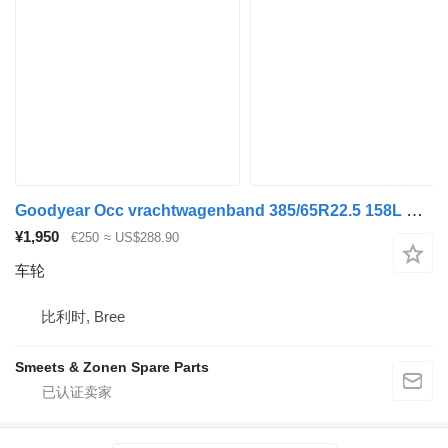
Goodyear Occ vrachtwagenband 385/65R22.5 158L Goodyear
¥1,950
€250
≈ US$288.90
车轮
比利时, Bree
Smeets & Zonen Spare Parts