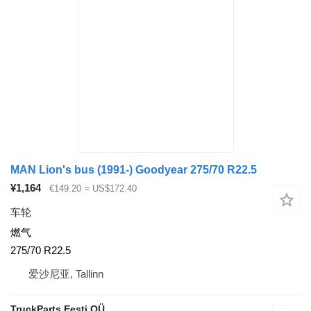
MAN Lion's bus (1991-) Goodyear 275/70 R22.5
¥1,164
€149.20
≈ US$172.40
车轮
燃气
275/70 R22.5
爱沙尼亚, Tallinn
TruckParts Eesti OÜ