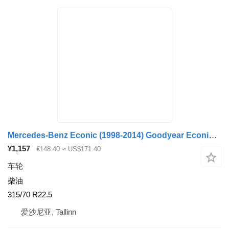
Mercedes-Benz Econic (1998-2014) Goodyear Econic 2633 (01.98-)
¥1,157
€148.40
≈ US$171.40
车轮
柴油
315/70 R22.5
爱沙尼亚, Tallinn