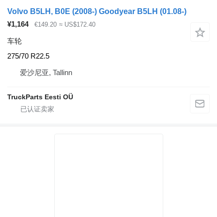
Volvo B5LH, B0E (2008-) Goodyear B5LH (01.08-)
¥1,164
€149.20
≈ US$172.40
车轮
275/70 R22.5
爱沙尼亚, Tallinn
TruckParts Eesti OÜ