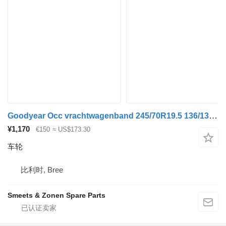
Goodyear Occ vrachtwagenband 245/70R19.5 136/134M Goodyear
¥1,170
€150
≈ US$173.30
车轮
比利时, Bree
Smeets & Zonen Spare Parts