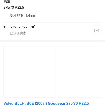
柴油
275/70 R22.5
爱沙尼亚, Tallinn
TruckParts Eesti OÜ
Volvo B5LH, B0E (2008-) Goodyear 275/70 R22.5