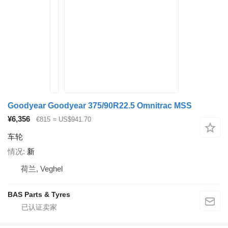
Goodyear Goodyear 375/90R22.5 Omnitrac MSS
¥6,356
€815
≈ US$941.70
车轮
情况
新
荷兰, Veghel
BAS Parts & Tyres