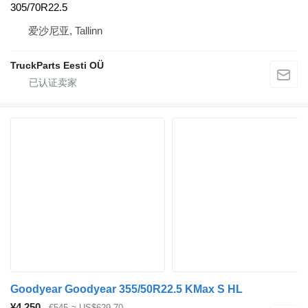
305/70R22.5
爱沙尼亚, Tallinn
TruckParts Eesti OÜ
Goodyear Goodyear 355/50R22.5 KMax S HL
¥4,250
€545
≈ US$629.70