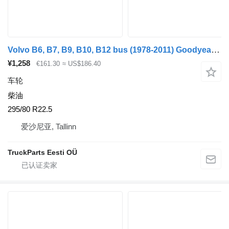
Volvo B6, B7, B9, B10, B12 bus (1978-2011) Goodyear BRIDGESTONE B12B (01.97-12.11)
¥1,258
€161.30
≈ US$186.40
车轮
柴油
295/80 R22.5
爱沙尼亚, Tallinn
TruckParts Eesti OÜ