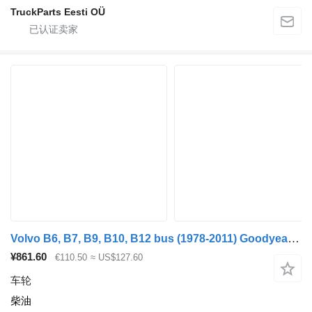
TruckParts Eesti OÜ
Volvo B6, B7, B9, B10, B12 bus (1978-2011) Goodyear B12B (01.97-12.11)
¥861.60
€110.50
≈ US$127.60
车轮
柴油