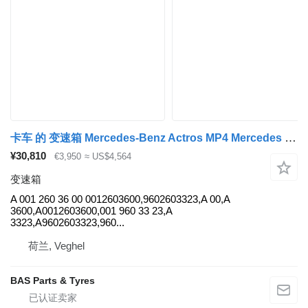
卡车 的 变速箱 Mercedes-Benz Actros MP4 Mercedes G281-12 KL Powershift 3 G281-12 KL Powershif A 001 260 36 00
¥30,810
€3,950
≈ US$4,564
变速箱
A 001 260 36 00 0012603600,9602603323,A 00,A
3600,A0012603600,001 960 33 23,A
3323,A9602603323,960...
荷兰, Veghel
BAS Parts & Tyres