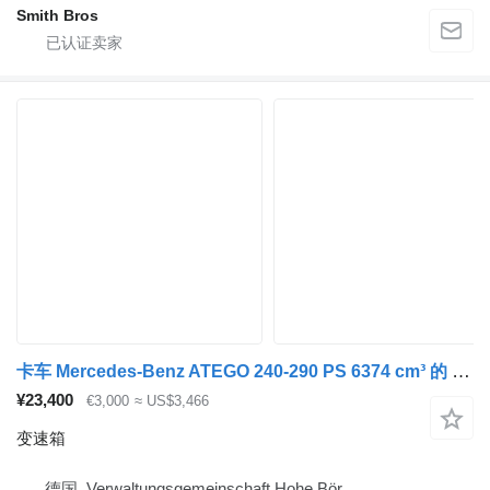
Smith Bros
卡车 Mercedes-Benz ATEGO 240-290 PS 6374 cm³ 的 变速箱 Mercedes-Benz G131-9
¥23,400
€3,000
≈ US$3,466
变速箱
德国, Verwaltungsgemeinschaft Hohe Bör