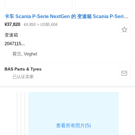
卡车 Scania P-Serie NextGen 的 变速箱 Scania P-Serie NextGen GRSO905R Opticruise GRSO905R Opticruise, Automat 2047115
¥37,820
€4,850
≈ US$5,604
变速箱
2047115...
荷兰, Veghel
BAS Parts & Tyres