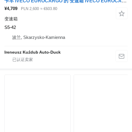
卡车 IVECO EUROCARGO 的 变速箱 IVECO EUROCARGO S5-42
¥4,709
PLN 2,600
≈ €603.80
变速箱
S5-42
波兰, Skarzysko-Kamienna
Ireneusz Kuźdub Auto-Duck