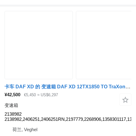
卡车 DAF XD 的 变速箱 DAF XD 12TX1850 TO TraXon 12TX1850 TO TraXon, Automatic 2138982
¥42,500
€5,450
≈ US$6,297
变速箱
2138982
2138982,2406251,2406251RN,2197779,2268906,1358301117,135
荷兰, Veghel