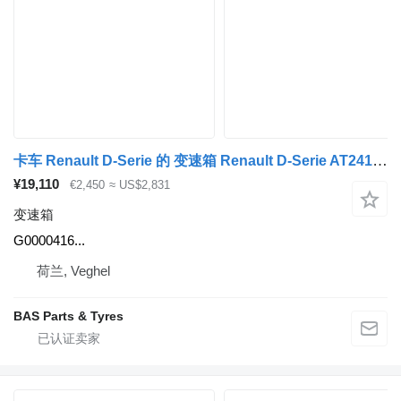
卡车 Renault D-Serie 的 变速箱 Renault D-Serie AT2412E Optidrive AT2412E Optidrive, Automatic G0000416
¥19,110
€2,450
≈ US$2,831
变速箱
G0000416...
荷兰, Veghel
BAS Parts & Tyres