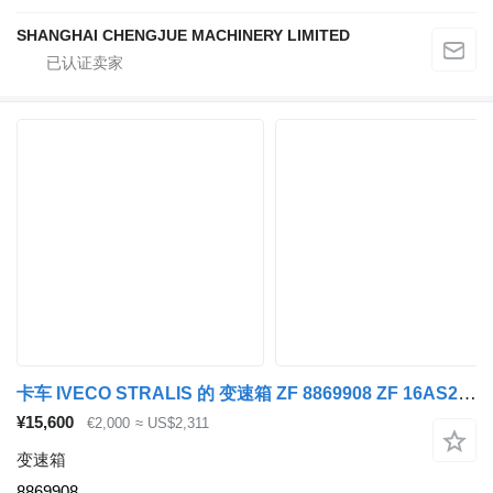
SHANGHAI CHENGJUE MACHINERY LIMITED
卡车 IVECO STRALIS 的 变速箱 ZF 8869908 ZF 16AS2601 IT Ratio 17,03-1,00 Stralis
¥15,600
€2,000
≈ US$2,311
变速箱
8869908