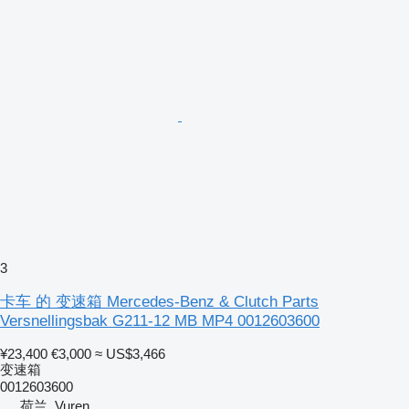
3
卡车 的 变速箱 Mercedes-Benz & Clutch Parts
Versnellingsbak G211-12 MB MP4 0012603600
¥23,400
€3,000
≈ US$3,466
变速箱
0012603600
荷兰, Vuren