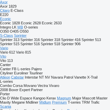
Axor
Axor 1829
Citaro
E-Class
E220
Econic
Econic 1828
Econic 2628
Econic 2633
Integro
LK
MB
O-series
O350
O405
O550
S-Class
Sprinter
Sprinter 313
Sprinter 316
Sprinter 318
Sprinter 416
Sprinter 513
Sprinter 515
Sprinter 516
Sprinter 518
Sprinter 906
Vario
Vario 612
Vario 815
Vito
Vito 113
Canter
Canter
FB
L-series
Pajero
Cityliner
Euroliner
Tourliner
Atleon
Cabstar
Interstar
NT
NV
Navara
Patrol
Vanette
X-Trail
L-series
Combo
Corsa
Movano
Vectra
Vivaro
2008
Boxer
Expert
Partner
Porter
Clio
D Wide
Espace
Kangoo
Kerax
Magnum
Major
Mascott
Master
Maxity
Megane
Midliner
Midlum
Premium
T-series
TRM
Trafic
Scania