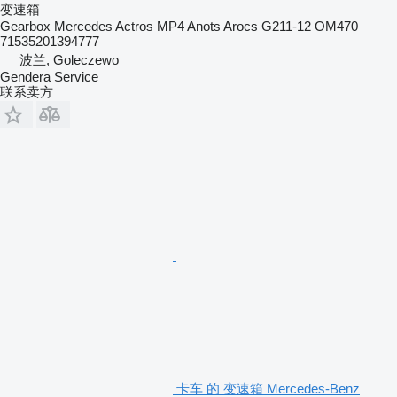
变速箱
Gearbox Mercedes Actros MP4 Anots Arocs G211-12 OM470
71535201394777
波兰, Goleczewo
Gendera Service
联系卖方
卡车 的 变速箱 Mercedes-Benz