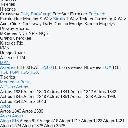
T-series
H-series
Crossway
Daily
EuroCargo
EuroStar
Eurorider
Eurotech
Eurotrakker
Magirus
S-Way
Stralis
T-Way
Trakker
Turbostar
X-Way
Axer
Citelis
Crossway
Daily
Domino
Evadys
Karosa
Magelys
Proway
Recreo
M-Series
NKR
NPR
NQR
Grand Cherokee
K-series
Rio
KMK
Range Rover
A-series
LTM
MAN
A-series
F8
F90
KAT
L2000
LE
Lion's series
NL series
TGA
TGE
TGL
TGM
TGS
TGX
T-series
Mercedes-Benz
A-Class
Actros
Actros 1831
Actros 1840
Actros 1841
Actros 1842
Actros 1843
Actros 1845
Actros 1848
Actros 1851
Actros 1853
Actros 1940
Actros 2543
Actros 2643
Antos
Antos 1840
Antos 2536
Arocs
Atego
Atego 815
Atego 817
Atego 818
Atego 1217
Atego 1223
Atego 1324
Atego 1524
Atego 1828
Atego 2528