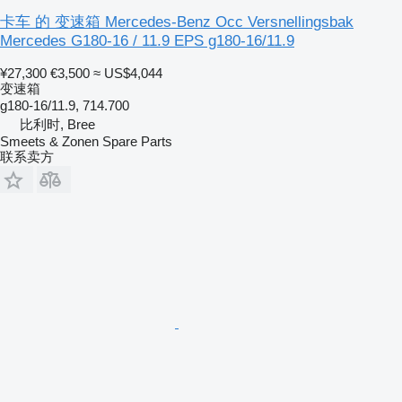
卡车 的 变速箱 Mercedes-Benz Occ Versnellingsbak
Mercedes G180-16 / 11.9 EPS g180-16/11.9
¥27,300
€3,500
≈ US$4,044
变速箱
g180-16/11.9, 714.700
比利时, Bree
Smeets & Zonen Spare Parts
联系卖方