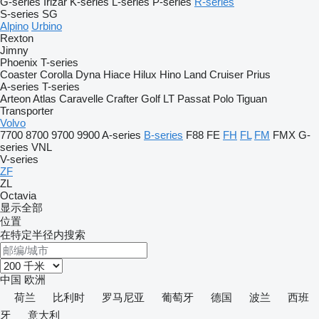
G-series
Irizar
K-series
L-series
P-series
R-series
S-series
SG
Alpino
Urbino
Rexton
Jimny
Phoenix
T-series
Coaster
Corolla
Dyna
Hiace
Hilux
Hino
Land Cruiser
Prius
A-series
T-series
Arteon
Atlas
Caravelle
Crafter
Golf
LT
Passat
Polo
Tiguan
Transporter
Volvo
7700
8700
9700
9900
A-series
B-series
F88
FE
FH
FL
FM
FMX
G-
series
VNL
V-series
ZF
ZL
Octavia
显示全部
位置
在特定半径内搜索
中国
欧洲
荷兰
比利时
罗马尼亚
葡萄牙
德国
波兰
西班
牙
意大利