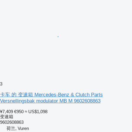
3
卡车 的 变速箱 Mercedes-Benz & Clutch Parts
Versnellingsbak modulator MB M 9602608863
¥7,409
€950
≈ US$1,098
变速箱
9602608863
荷兰, Vuren