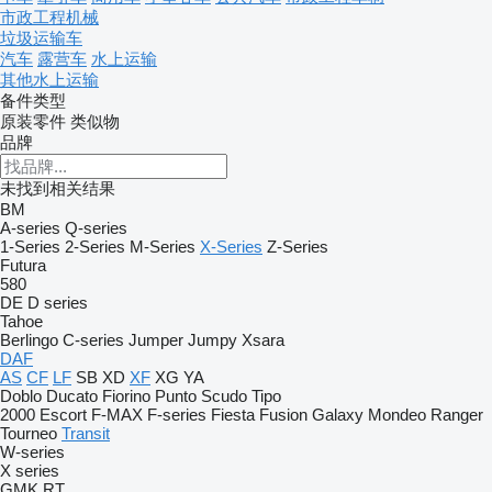
市政工程机械
垃圾运输车
汽车
露营车
水上运输
其他水上运输
备件类型
原装零件
类似物
品牌
未找到相关结果
BM
A-series
Q-series
1-Series
2-Series
M-Series
X-Series
Z-Series
Futura
580
DE
D series
Tahoe
Berlingo
C-series
Jumper
Jumpy
Xsara
DAF
AS
CF
LF
SB
XD
XF
XG
YA
Doblo
Ducato
Fiorino
Punto
Scudo
Tipo
2000
Escort
F-MAX
F-series
Fiesta
Fusion
Galaxy
Mondeo
Ranger
Tourneo
Transit
W-series
X series
GMK
RT