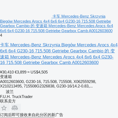
卡车 Mercedes-Benz Skrzynia
Biegów Mercedes Arocs 4x4 6x6 6x4 G230-16 715.508 Getriebe
Gearbox Cambio 的 变速箱 Mercedes-Benz Mercedes Arocs 4x4
6x6 6x4 G230-16 715.508 Getriebe Gearbox Camb A0012603600
4
卡车 Mercedes-Benz Skrzynia Biegów Mercedes Arocs 4x4
6x6 6x4 G230-16 715.508 Getriebe Gearbox Cambio 的 变
速箱 Mercedes-Benz Mercedes Arocs 4x4 6x6 6x4 G230-
16 715.508 Getriebe Gearbox Camb A0012603600
¥30,410
€3,899
≈ US$4,505
变速箱
A0012603600, G230-16, 715.508, 715508, X062559298,
X210213495, 715508G2326838, G230-16/14.2-0.83,...
波兰
F.U.H. TruckTrader
联系卖方
订阅后即可接收来自此分区的新广告