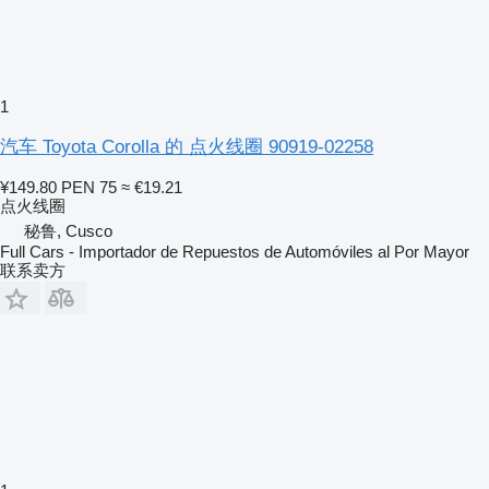
1
汽车 Toyota Corolla 的 点火线圈 90919-02258
¥149.80
PEN 75
≈ €19.21
点火线圈
秘鲁, Cusco
Full Cars - Importador de Repuestos de Automóviles al Por Mayor
联系卖方