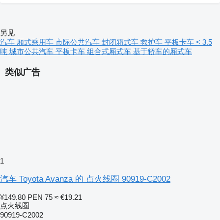
另见
汽车
厢式乘用车
市际公共汽车
封闭箱式车
救护车
平板卡车 < 3.5
吨
城市公共汽车
平板卡车
组合式厢式车
基于轿车的厢式车
类似广告
1
汽车 Toyota Avanza 的 点火线圈 90919-C2002
¥149.80
PEN 75
≈ €19.21
点火线圈
90919-C2002