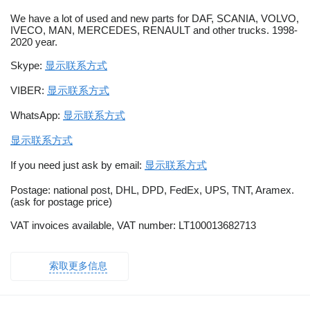
We have a lot of used and new parts for DAF, SCANIA, VOLVO,
IVECO, MAN, MERCEDES, RENAULT and other trucks. 1998-
2020 year.
Skype:
显示联系方式
VIBER:
显示联系方式
WhatsApp:
显示联系方式
显示联系方式
If you need just ask by email:
显示联系方式
Postage: national post, DHL, DPD, FedEx, UPS, TNT, Aramex.
(ask for postage price)
VAT invoices available, VAT number: LT100013682713
索取更多信息