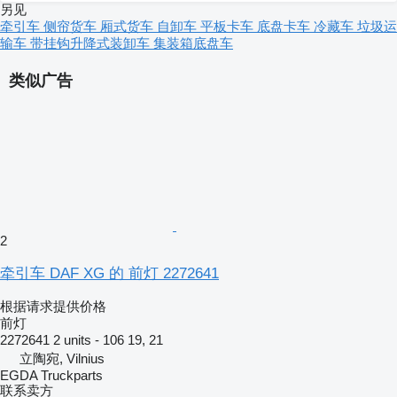
另见
牵引车
侧帘货车
厢式货车
自卸车
平板卡车
底盘卡车
冷藏车
垃圾运
输车
带挂钩升降式装卸车
集装箱底盘车
类似广告
2
牵引车 DAF XG 的 前灯 2272641
根据请求提供价格
前灯
2272641 2 units - 106 19, 21
立陶宛, Vilnius
EGDA Truckparts
联系卖方