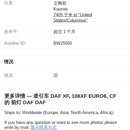
位置:
立陶宛
Kaunas
7405 千米 to "United
States/Columbus"
发布于:
超过 1 个月
Autoline ID:
BW25550
情况
情况:
旧
更多详情 — 牵引车 DAF XF, 106XF EURO6, CF
的 前灯 DAF DAF
Ships to: Worldwide (Europe, Asia, North America, Africa);
If you have any question or want to see more photos please
write by mail:
显示联系方式