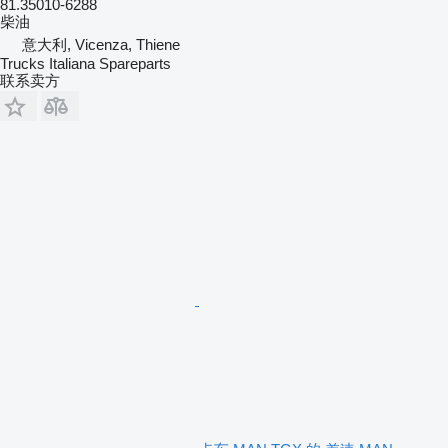
81.35010-6288
柴油
意大利, Vicenza, Thiene
Trucks Italiana Spareparts
联系卖方