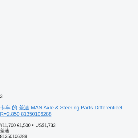
3
卡车 的 差速 MAN Axle & Steering Parts Differentieel
R=2.850 81350106288
¥11,700
€1,500
≈ US$1,733
差速
81350106288