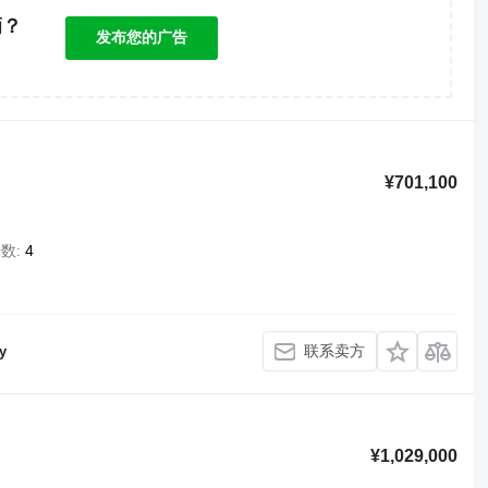
辆？
发布您的广告
！
¥701,100
椅数
4
联系卖方
y
¥1,029,000