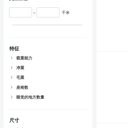
–
千米
特征
载重能力
净重
毛重
座椅数
睡觉的地方数量
尺寸