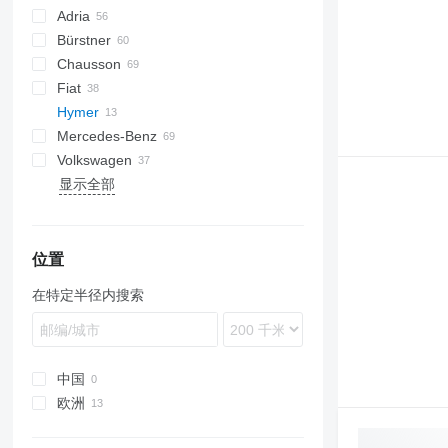
Adria
Bürstner
Compact
Chausson
Coral
Copa
Horon
A-Series
C-Tourer
Fiat
Matrix
Elegance
T-Series
C-tourer T
514
C-series
Advantage
T-Series
Hymer
Sonic
Lineo
Chic E-Line
Flash
Esprit
Ducato
Benimar
OnTour
Mercedes-Benz
Twin
Lyseo
Chic S-Plus
S-series
G-series
Transit
Optima
Daily
BoxLife
L2000
Volkswagen
Vision
Nexxo
V-series
Weinsberg
Premium
EuroStar
Sky i
TGE
Actros
Caravan
Vivaro
Boxer
2WIN
8-Series
Master
Granduca
P-series
Camroad
显示全部
Signature
Welcome
Magirus
Sport
TGM
Arocs
Interstar
Vanster
V-Series
Midliner
Kronos
Hiace
California
FL
CaraCompact
X-series
Van TI
TGS
Atego
Lite Ace
Crafter
CaraHome
Van Ti Plus 650 MEG
MB
Town Ace
ID
CaraSuite
ML
ToyoAce
Transporter
CaraTour
位置
Sprinter
在特定半径内搜索
V-Class
Vito
中国
欧洲
拉脱维亚