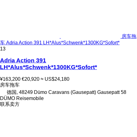
房车拖
车 Adria Action 391 LH*Alus*Schwenk*1300KG*Sofort*
13
Adria Action 391
LH*Alus*Schwenk*1300KG*Sofort*
¥163,200
€20,920
≈ US$24,180
房车拖车
德国, 48249 Dümo Caravans (Gausepatt) Gausepatt 58
DÜMO Reisemobile
联系卖方