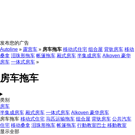
发布您的广告
Autoline
»
露营车
»
房车拖车
移动式住宅
组合屋
背驮房车
移动
桑拿
泪珠形拖车
帐篷拖车
厢式房车
半集成房车
Alkoven 豪华
房车
一体式房车
»
房车拖车
类别
房车
半集成房车
厢式房车
一体式房车
Alkoven 豪华房车
房车拖车
移动式住宅
马匹运输拖车
组合屋
背驮房车
公共汽车
住宅
移动桑拿
泪珠形拖车
帐篷拖车
行動教室巴士 移動教室
显示全部