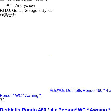
波兰, Andrychów
P.H.U. Goliat, Grzegorz Bylica
联系卖方
房车拖车 Dethleffs Rondo 460 * 4 x
Person* WC * Awning *
32
Dethleffs Rondo 460 * 4 x Person* WC * Awning *