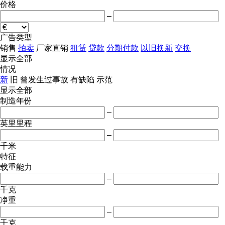
价格
–
广告类型
销售
拍卖
厂家直销
租赁
贷款
分期付款
以旧换新
交换
显示全部
情况
新
旧
曾发生过事故
有缺陷
示范
显示全部
制造年份
–
英里里程
–
千米
特征
载重能力
–
千克
净重
–
千克