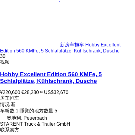
新房车拖车 Hobby Excellent
Edition 560 KMFe, 5 Schlafplätze, Kühlschrank, Dusche
30
视频
Hobby Excellent Edition 560 KMFe, 5
Schlafplätze, Kühlschrank, Dusche
¥220,600
€28,280
≈ US$32,670
房车拖车
情况
新
车桥数
1
睡觉的地方数量
5
奥地利, Peuerbach
STARENT Truck & Trailer GmbH
联系卖方