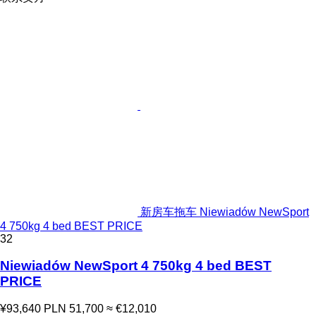
新房车拖车 Niewiadów NewSport
4 750kg 4 bed BEST PRICE
32
Niewiadów NewSport 4 750kg 4 bed BEST
PRICE
¥93,640
PLN 51,700
≈ €12,010