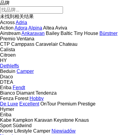
品牌
未找到相关结果
Across
Adria
Action
Adora
Alpina
Altea
Aviva
Airstream
Ankaravan
Bailey
Baltic Tiny House
Bürstner
Premio
Ventana
CTP
Camppass
Caravelair
Chateau
Calista
Citroen
HY
Dethleffs
Beduin
Camper
Draco
DTEA
Eriba
Fendt
Bianco
Diamant
Tendenza
Fenza
Forest
Hobby
De Luxe
Excellent
OnTour
Premium
Prestige
Hymer
Eriba
Kabe
Kampkon Karavan
Keystone
Knaus
Sport
Südwind
Krone
Lifestyle Camper
Niewiadów