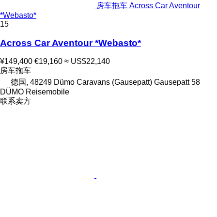
房车拖车 Across Car Aventour
*Webasto*
15
Across Car Aventour *Webasto*
¥149,400
€19,160
≈ US$22,140
房车拖车
德国, 48249 Dümo Caravans (Gausepatt) Gausepatt 58
DÜMO Reisemobile
联系卖方