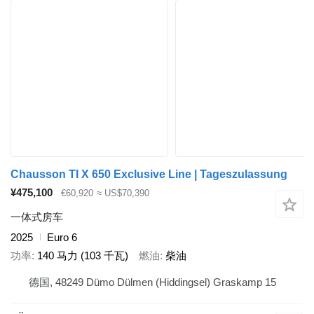
Chausson TI X 650 Exclusive Line | Tageszulassung
¥475,100
€60,920
≈ US$70,390
一体式房车
2025
Euro 6
功率
140 马力 (103 千瓦)
燃油
柴油
德国, 48249 Dümo Dülmen (Hiddingsel) Graskamp 15