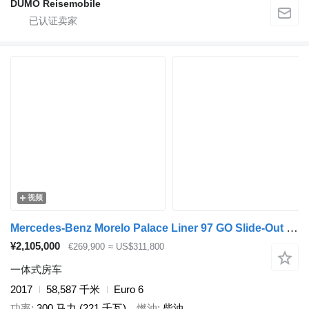
DÜMO Reisemobile
视频
Mercedes-Benz Morelo Palace Liner 97 GO Slide-Out 300pk Slide-Out + Smart Gara
¥2,105,000
€269,900
≈ US$311,800
一体式房车
2017
58,587 千米
Euro 6
功率
300 马力 (221 千瓦)
燃油
柴油