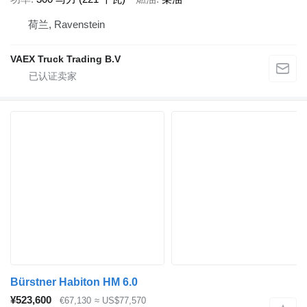
荷兰, Ravenstein
VAEX Truck Trading B.V
Bürstner Habiton HM 6.0
¥523,600
€67,130
≈ US$77,570