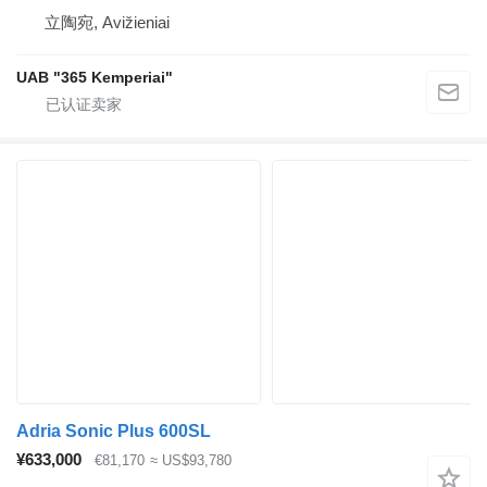
立陶宛, Avižieniai
UAB "365 Kemperiai"
Adria Sonic Plus 600SL
¥633,000
€81,170
≈ US$93,780