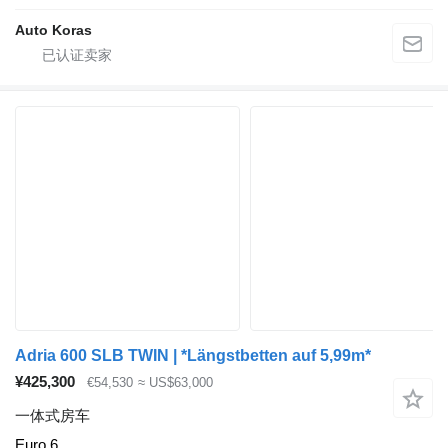
Auto Koras
Adria 600 SLB TWIN | *Längstbetten auf 5,99m*
¥425,300
€54,530
≈ US$63,000
一体式房车
Euro 6