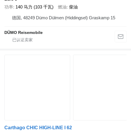
功率
140 马力 (103 千瓦)
燃油
柴油
德国, 48249 Dümo Dülmen (Hiddingsel) Graskamp 15
DÜMO Reisemobile
Carthago CHIC HIGH-LINE I 62