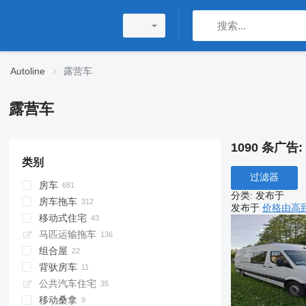
Autoline
露营车
露营车
1090 条广告:
类别
过滤器
房车
分类
:
发布于
房车拖车
厢式房车
发布于
价格由高
移动式住宅
半集成房车
马匹运输拖车
一体式房车
组合屋
Alkoven 豪华房车
背驮房车
公共汽车住宅
移动桑拿