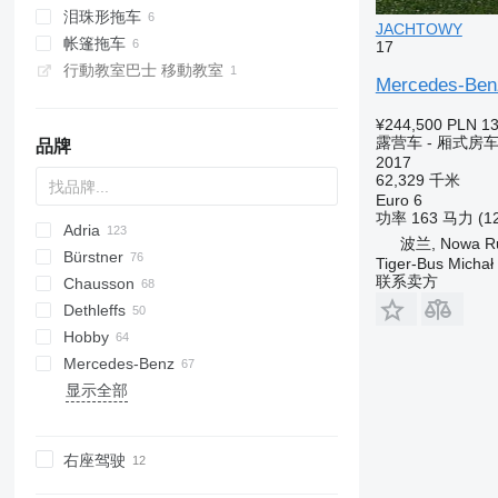
泪珠形拖车
JACHTOWY
帐篷拖车
17
行動教室巴士 移動教室
Mercedes-Be
¥244,500
PLN 13
露营车 - 厢式房
品牌
2017
62,329 千米
Euro 6
功率
163 马力 (1
Adria
波兰, Nowa R
Bürstner
Action
Tiger-Bus Michał
联系卖方
Chausson
Adora
Copa
Horon
A-Series
C-Tourer
Calista
Dethleffs
Alpina
Elegance
T-Series
C-tourer T
514
C-series
HY
Hobby
Altea
Lineo
Chic E-Line
Flash
Advantage
DTEA
T-Series
Bianco
Ducato
Benimar
Mercedes-Benz
Aviva
Lyseo
Chic S-Plus
S-series
Beduin
Diamant
G-series
Transit
De Luxe
Eriba
Daily
BoxLife
L2000
显示全部
Compact
Nexxo
V-series
Camper
Tendenza
Weinsberg
Excellent
EuroStar
Sky i
TGE
Actros
N-series
Caravan
Vivaro
Boxer
2WIN
8-Series
Master
Granduca
P-series
Da Vinci
Camroad
California
FL
CaraBus
Coral
Premio
Welcome
Esprit
OnTour
Magirus
Sport
TGM
Arocs
Interstar
Vanster
V-Series
Midliner
Kronos
Puccini
Hiace
Crafter
CaraCompact
Matrix
Signature
X-series
Optima
Turbo Daily
Südwind
TGS
MB
Rossini
Lite Ace
ID
CaraHome
右座驾驶
Sonic
Ventana
Premium
Van TI
ML
Town Ace
Transporter
CaraOne
Twin
Prestige
Van Ti Plus 650 MEG
Sprinter
ToyoAce
CaraSuite