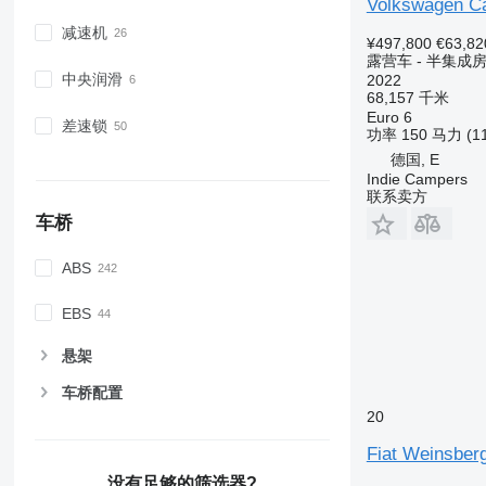
Volkswagen Cal
减速机
¥497,800
€63,82
露营车 - 半集成
中央润滑
2022
68,157 千米
Euro 6
差速锁
功率
150 马力 (1
德国, E
Indie Campers
联系卖方
车桥
ABS
EBS
悬架
车桥配置
20
Fiat Weinsber
没有足够的筛选器?