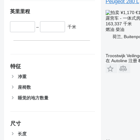
Peugeot 280 L
英里里程
¥1,170
€
露营车 - 一体式
163,337 千米
–
千米
燃油
柴油
荷兰, Buitenp
Troostwijk Veiling
在 Autoline 注册
特征
净重
座椅数
睡觉的地方数量
尺寸
长度