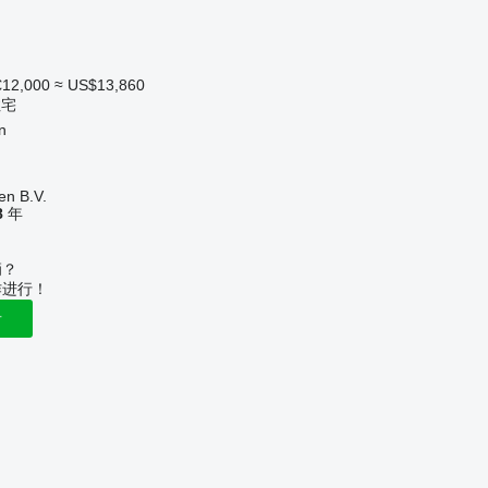
€12,000
≈ US$13,860
住宅
n
en B.V.
8
年
辆？
作进行！
告