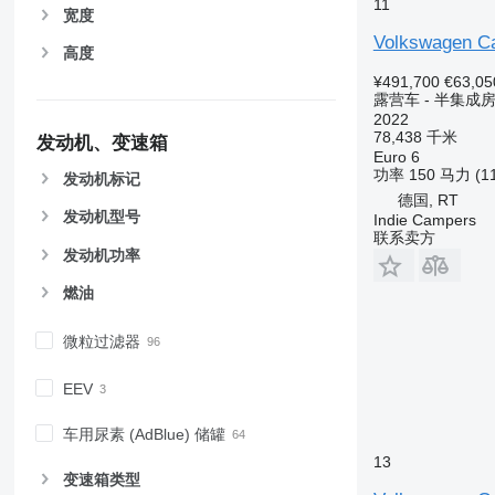
11
宽度
Volkswagen Cal
高度
¥491,700
€63,05
露营车 - 半集成
2022
78,438 千米
发动机、变速箱
Euro 6
功率
150 马力 (1
发动机标记
德国, RT
发动机型号
Indie Campers
联系卖方
发动机功率
燃油
微粒过滤器
EEV
车用尿素 (AdBlue) 储罐
13
变速箱类型