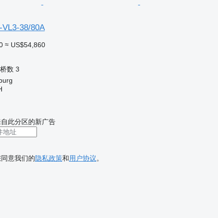
-VL3-38/80A
0
≈ US$54,860
桥数
3
burg
H
来自此分区的新广告
您同意我们的
隐私政策
和
用户协议
。