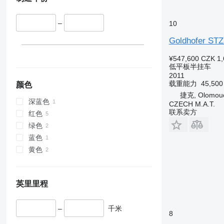
–
10
Goldhofer STZ
¥547,600
CZK 1,
低平板半挂车
2011
载重能力
45,50
颜色
捷克, Olomou
深蓝色
CZECH M.A.T.
联系卖方
红色
绿色
蓝色
黄色
英里里程
–
千米
8