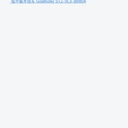
低平板半挂车 Goldhofer STZ-VL3-38/80A