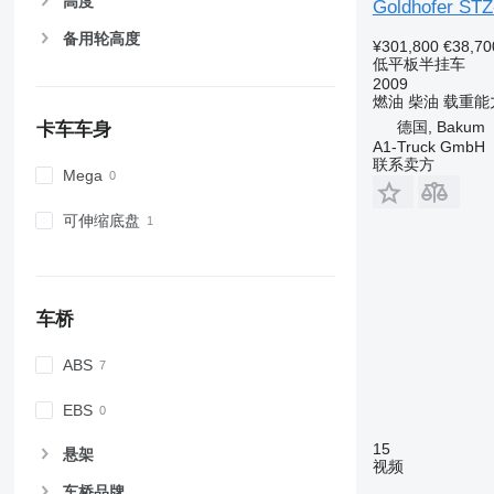
高度
Goldhofer STZ
备用轮高度
¥301,800
€38,70
低平板半挂车
2009
燃油
柴油
载重能
德国, Bakum
卡车车身
A1-Truck GmbH
联系卖方
Mega
可伸缩底盘
车桥
ABS
EBS
15
悬架
视频
车桥品牌