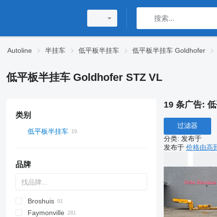
Autoline
半挂车
低平板半挂车
低平板半挂车 Goldhofer
低平板半挂车 Goldhofer STZ VL
19 条广告:
低
类别
过滤器
低平板半挂车
分类
:
发布于
发布于
价格由高
品牌
Broshuis
S44315CHC
PS
SFCL
S-series
KIS
Faymonville
NN
2 series
BPDO
SG
P-series
19