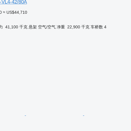
-VL4-42/80A
0
≈ US$44,710
力
41,100 千克
悬架
空气/空气
净重
22,900 千克
车桥数
4