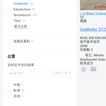
Goldhofer
3 series
37
MAX
DTS
Oplegger
Kässbohrer
4 series
Multi
SDS
SPZ
NTG
SDS-H
99981
TO
S-series
D-series
GTS
SD
+ 5 Meter Extens
Nooteboom
5 series
SPZ
SZS
STN
STTM3N
S-series
LB
O-3
MAX100
MAC
MPG
T-series
SPZ DL
15
Titan
6 series
STBZ
STPA
SLA
MTS
EURO
SXD
NPL
C70
Kaiser
EuroCompact
S-series
TCH
4.SOU
STN L
视频
显示全部
E series
STN
STZ
MCO
STB
GL
SP
SZ
S 327
NJ
OZ
STPA 3
Goldhofer STZ
STZ
THP
OSD
GMO
STZ L
TU
OSDS
STZ TL
¥530,300
€68,00
装载起重机
低平板半挂车
OVB
STZ VL
TU 4
2008
STZ VP
车桥数
3
荷兰, Almelo
位置
Autohandel Gebr.
联系卖方
在特定半径内搜索
中国
欧洲
其他
荷兰
德国
乌克兰