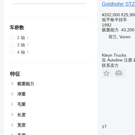
Goldhofer STZ
¥202,000
€25,90
低平板半挂车
1992
车桥数
载重能力
43,20
荷兰, Vuren
2 轴
3 轴
4 轴
Kleyn Trucks
在 Autoline 注册
联系卖方
特征
载重能力
净重
毛重
长度
宽度
17