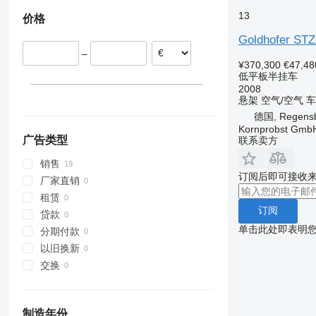
捷克
13
价格
爱沙尼亚
罗马尼亚
Goldhofer STZ
–
波兰
¥370,300
€47,48
低平板半挂车
2008
悬架
空气/空气
车
德国, Regens
Kornprobst Gmb
广告类型
联系卖方
销售
订阅后即可接收
厂家直销
租赁
订阅
贷款
单击此处即表明
分期付款
以旧换新
交换
制造年份