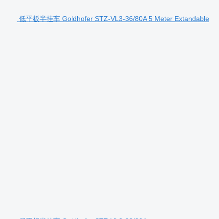
低平板半挂车 Goldhofer STZ-VL3-36/80A 5 Meter Extandable