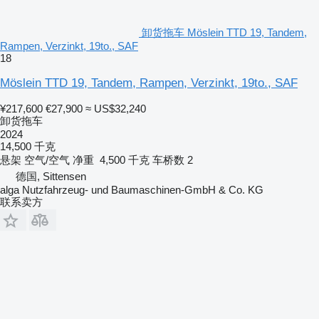
卸货拖车 Möslein TTD 19, Tandem,
Rampen, Verzinkt, 19to., SAF
18
Möslein TTD 19, Tandem, Rampen, Verzinkt, 19to., SAF
¥217,600
€27,900
≈ US$32,240
卸货拖车
2024
14,500 千克
悬架
空气/空气
净重
4,500 千克
车桥数
2
德国, Sittensen
alga Nutzfahrzeug- und Baumaschinen-GmbH & Co. KG
联系卖方