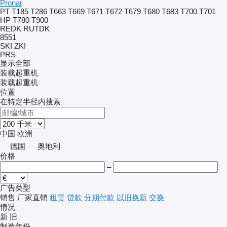
Pronar
PT
T185
T286
T663
T669
T671
T672
T679
T680
T683
T700
T701
HP
T780
T900
REDK
RUTDK
8551
SKI
ZKI
PRS
显示全部
装载起重机
装载起重机
位置
在特定半径内搜索
中国
欧洲
德国
奥地利
价格
–
广告类型
销售
厂家直销
租赁
贷款
分期付款
以旧换新
交换
情况
新
旧
制造年份