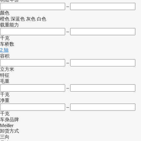
–
颜色
橙色
深蓝色
灰色
白色
载重能力
–
千克
车桥数
2 轴
容积
–
立方米
特征
毛重
–
千克
净重
–
千克
车身品牌
Meiller
卸货方式
三向