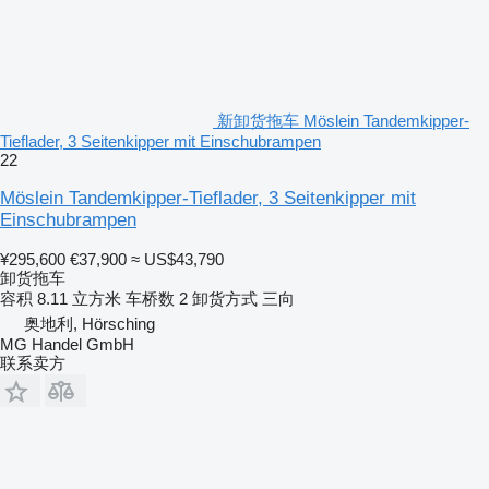
新卸货拖车 Möslein Tandemkipper-
Tieflader, 3 Seitenkipper mit Einschubrampen
22
Möslein Tandemkipper-Tieflader, 3 Seitenkipper mit
Einschubrampen
¥295,600
€37,900
≈ US$43,790
卸货拖车
容积
8.11 立方米
车桥数
2
卸货方式
三向
奥地利, Hörsching
MG Handel GmbH
联系卖方