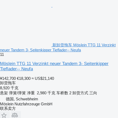
新卸货拖车 Möslein TTG 11 Verzinkt
neuer Tandem 3- Seitenkipper Tieflader-- Neufa
11
Möslein TTG 11 Verzinkt neuer Tandem 3- Seitenkipper
Tieflader-- Neufa
¥142,700
€18,300
≈ US$21,140
卸货拖车
8,920 千克
悬架
弹簧/弹簧
净重
2,980 千克
车桥数
2
卸货方式
三向
德国, Schwebheim
Möslein Nutzfahrzeuge GmbH
联系卖方