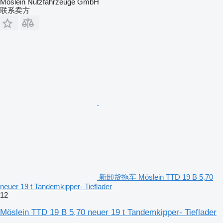
Möslein Nutzfahrzeuge GmbH
联系卖方
新卸货拖车 Möslein TTD 19 B 5,70
neuer 19 t Tandemkipper- Tieflader
12
Möslein TTD 19 B 5,70 neuer 19 t Tandemkipper- Tieflader