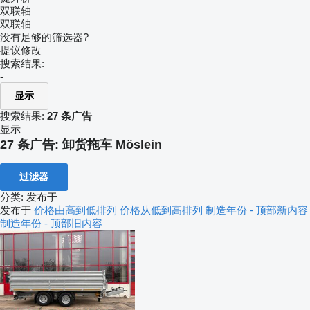
双联轴
双联轴
没有足够的筛选器?
提议修改
搜索结果:
-
显示
搜索结果:
27 条广告
显示
27 条广告:
卸货拖车 Möslein
过滤器
分类
:
发布于
发布于
价格由高到低排列
价格从低到高排列
制造年份 - 顶部新内容
制造年份 - 顶部旧内容