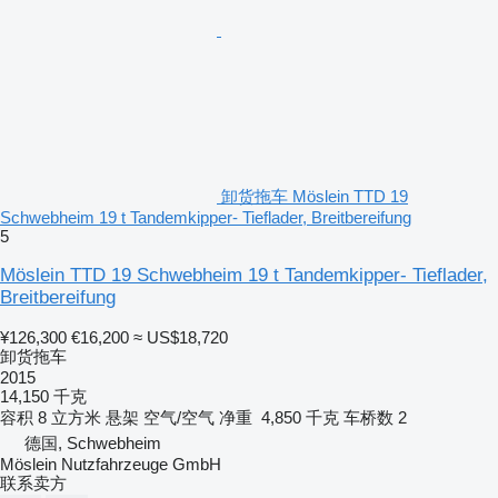
卸货拖车 Möslein TTD 19
Schwebheim 19 t Tandemkipper- Tieflader, Breitbereifung
5
Möslein TTD 19 Schwebheim 19 t Tandemkipper- Tieflader,
Breitbereifung
¥126,300
€16,200
≈ US$18,720
卸货拖车
2015
14,150 千克
容积
8 立方米
悬架
空气/空气
净重
4,850 千克
车桥数
2
德国, Schwebheim
Möslein Nutzfahrzeuge GmbH
联系卖方