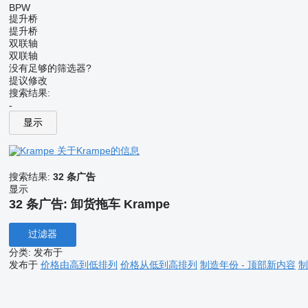
BPW
提升桥
提升桥
双联轴
双联轴
没有足够的筛选器?
提议修改
搜索结果:
-
显示
关于Krampe的信息
搜索结果:
32 条广告
显示
32 条广告:
卸货拖车 Krampe
过滤器
分类
:
发布于
发布于
价格由高到低排列
价格从低到高排列
制造年份 - 顶部新内容
制