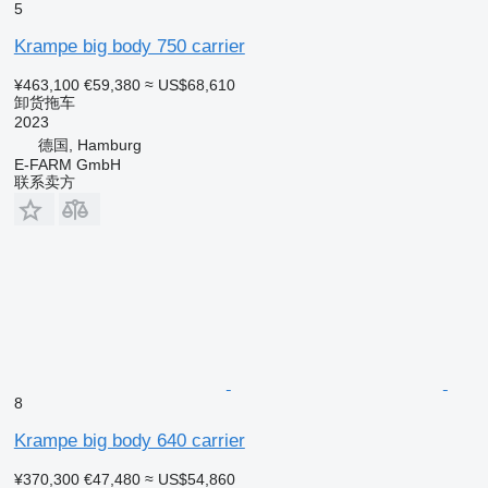
5
Krampe big body 750 carrier
¥463,100
€59,380
≈ US$68,610
卸货拖车
2023
德国, Hamburg
E-FARM GmbH
联系卖方
8
Krampe big body 640 carrier
¥370,300
€47,480
≈ US$54,860