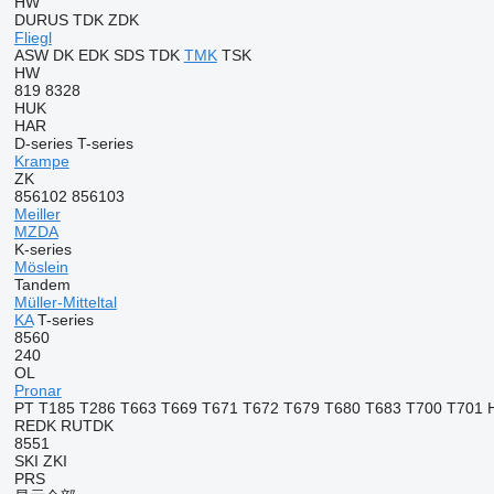
HW
DURUS
TDK
ZDK
Fliegl
ASW
DK
EDK
SDS
TDK
TMK
TSK
HW
819
8328
HUK
HAR
D-series
T-series
Krampe
ZK
856102
856103
Meiller
MZDA
K-series
Möslein
Tandem
Müller-Mitteltal
KA
T-series
8560
240
OL
Pronar
PT
T185
T286
T663
T669
T671
T672
T679
T680
T683
T700
T701 
REDK
RUTDK
8551
SKI
ZKI
PRS