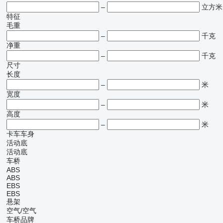
–
立方米
特征
毛重
–
千克
净重
–
千克
尺寸
长度
–
米
宽度
–
米
高度
–
米
卡车车身
活动底
活动底
车桥
ABS
ABS
EBS
EBS
悬架
空气/空气
车桥品牌