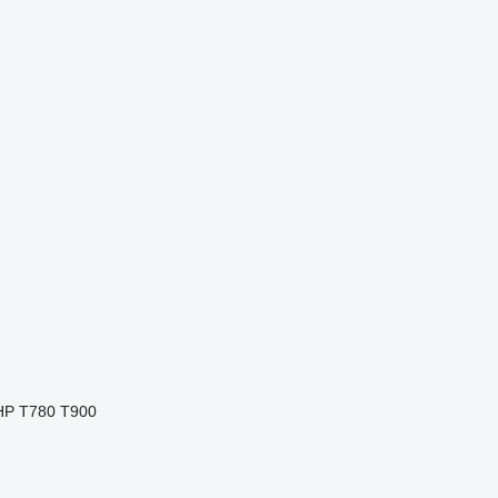
HP
T780
T900