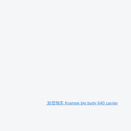
卸货拖车 Krampe big body 640 carrier