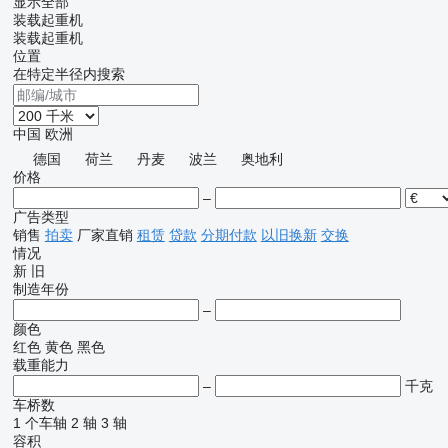
显示全部
装载起重机
装载起重机
位置
在特定半径内搜索
中国
欧洲
德国
荷兰
丹麦
波兰
奥地利
价格
–
广告类型
销售
拍卖
厂家直销
租赁
贷款
分期付款
以旧换新
交换
情况
新
旧
制造年份
–
颜色
红色
黄色
黑色
载重能力
–
千克
车桥数
1 个车轴
2 轴
3 轴
容积