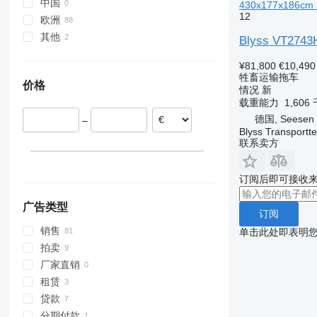
中国
430x177x186cm
12
欧洲
其他
德国
Blyss VT2743
荷兰
乌克兰
¥81,800
€10,490
波兰
牲畜运输拖车
价格
斯洛伐克
情况
新
载重能力
1,606
丹麦
德国, Seesen
–
瑞典
Blyss Transport
挪威
联系卖方
英国
显示全部
订阅后即可接收
广告类型
订阅
销售
单击此处即表明
拍卖
厂家直销
租赁
贷款
分期付款