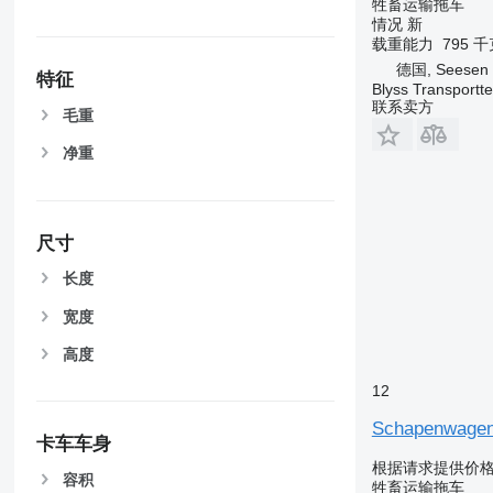
牲畜运输拖车
情况
新
载重能力
795 
德国, Seesen
特征
Blyss Transport
联系卖方
毛重
净重
尺寸
长度
宽度
高度
12
Schapenwagen 
卡车车身
根据请求提供价
容积
牲畜运输拖车