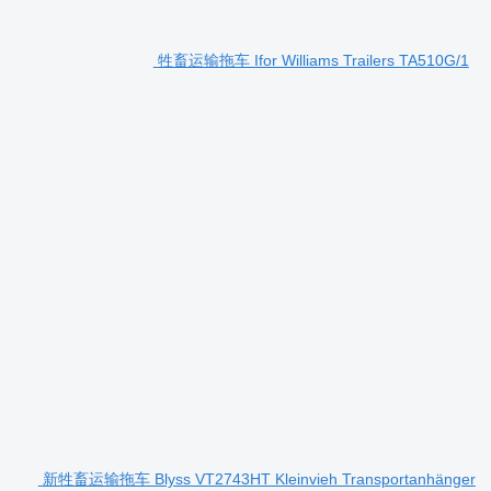
牲畜运输拖车 Ifor Williams Trailers TA510G/1
新牲畜运输拖车 Blyss VT2743HT Kleinvieh Transportanhänger