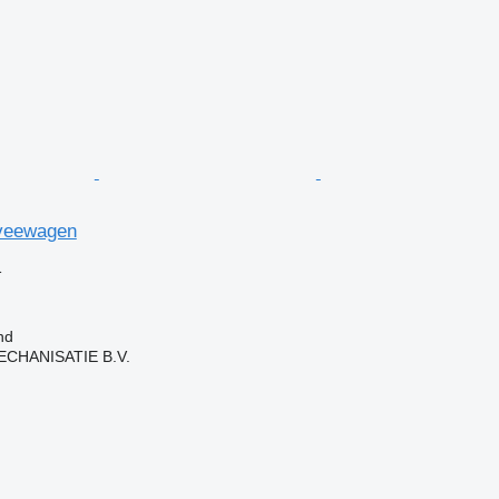
veewagen
格
nd
HANISATIE B.V.