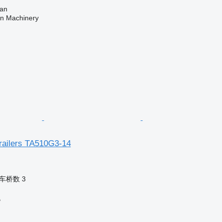
an
an Machinery
Trailers TA510G3-14
车桥数
3
B