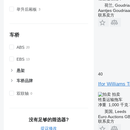
荷兰, Goudria
举升后厢板
Aantjes Goudria
联系卖方
车桥
ABS
EBS
悬架
40
车桥品牌
Ifor Williams 
双联轴
拍卖
牲畜运输拖车
净重
1,000 千克
英国, Leeds
Euro Auctions G
没有足够的筛选器?
联系卖方
提议修改