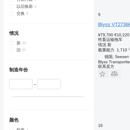
以旧换新
交换
9
Blyss VT2736
情况
¥79,700
€10,220
牲畜运输拖车
新
情况
新
载重能力
1,710
旧
德国, Seesen
Blyss Transport
联系卖方
制造年份
–
颜色
16
棕色