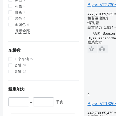
Blyss VT2730
灰色
白色
¥77,510
€9,939
牲畜运输拖车
绿色
情况
新
金属色
载重能力
1,834
显示全部
德国, Seesen
Blyss Transport
联系卖方
车桥数
1 个车轴
2 轴
3 轴
载重能力
9
–
千克
Blyss VT1326
¥42,730
€5,479