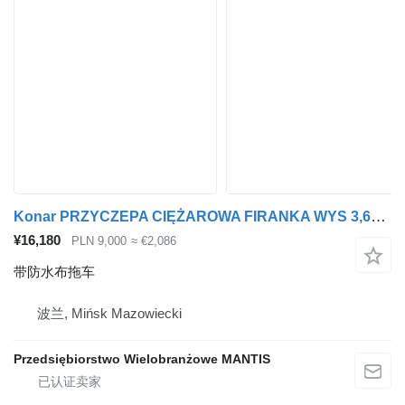
Konar PRZYCZEPA CIĘŻAROWA FIRANKA WYS 3,60m DŁU 7,83m SZER 2,56m
¥16,180
PLN 9,000
≈ €2,086
带防水布拖车
波兰, Mińsk Mazowiecki
Przedsiębiorstwo Wielobranżowe MANTIS