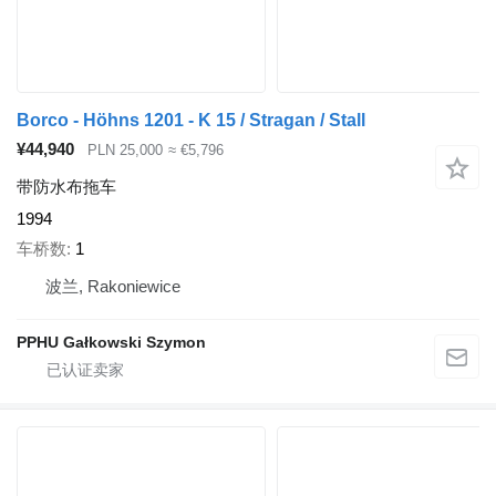
Borco - Höhns 1201 - K 15 / Stragan / Stall
¥44,940
PLN 25,000
≈ €5,796
带防水布拖车
1994
车桥数
1
波兰, Rakoniewice
PPHU Gałkowski Szymon