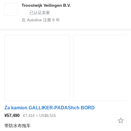
Troostwijk Veilingen B.V.
在 Autoline 注册
8
年
Za kamion GALLIKER-PADAShch BORD
¥57,490
€7,414
≈ US$8,515
带防水布拖车