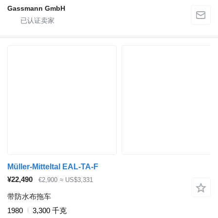
Gassmann GmbH
Müller-Mitteltal EAL-TA-F
¥22,490
€2,900
≈ US$3,331
带防水布拖车
1980
3,300 千克