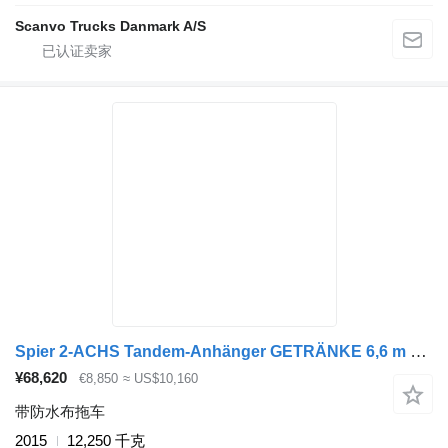
Scanvo Trucks Danmark A/S
Spier 2-ACHS Tandem-Anhänger GETRÄNKE 6,6 m LBW 2 to
¥68,620
€8,850
≈ US$10,160
带防水布拖车
2015
12,250 千克