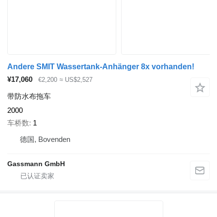
Andere SMIT Wassertank-Anhänger 8x vorhanden!
¥17,060
€2,200
≈ US$2,527
带防水布拖车
2000
车桥数
1
德国, Bovenden
Gassmann GmbH