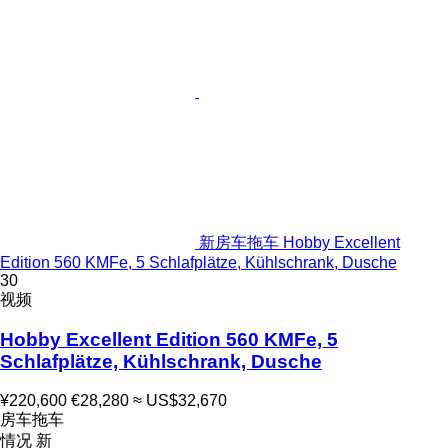
新房车拖车 Hobby Excellent
Edition 560 KMFe, 5 Schlafplätze, Kühlschrank, Dusche
30
视频
Hobby Excellent Edition 560 KMFe, 5
Schlafplätze, Kühlschrank, Dusche
¥220,600
€28,280
≈ US$32,670
房车拖车
情况
新