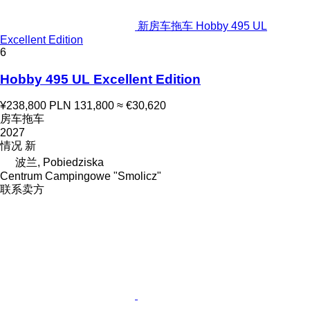
新房车拖车 Hobby 495 UL
Excellent Edition
6
Hobby 495 UL Excellent Edition
¥238,800
PLN 131,800
≈ €30,620
房车拖车
2027
情况
新
波兰, Pobiedziska
Centrum Campingowe "Smolicz"
联系卖方