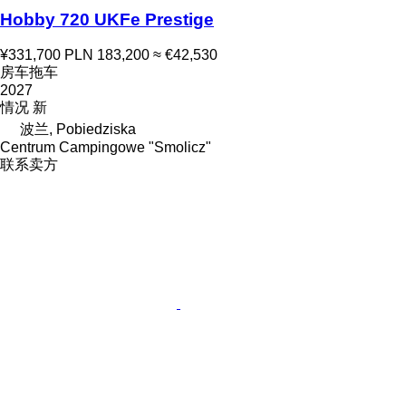
Hobby 720 UKFe Prestige
¥331,700
PLN 183,200
≈ €42,530
房车拖车
2027
情况
新
波兰, Pobiedziska
Centrum Campingowe "Smolicz"
联系卖方