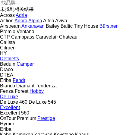
未找到相关结果
Across
Adria
Action
Adora
Alpina
Altea
Aviva
Airstream
Ankaravan
Bailey
Baltic Tiny House
Bürstner
Premio
Ventana
CTP
Camppass
Caravelair
Chateau
Calista
Citroen
HY
Dethleffs
Beduin
Camper
Draco
DTEA
Eriba
Fendt
Bianco
Diamant
Tendenza
Fenza
Forest
Hobby
De Luxe
De Luxe 460
De Luxe 545
Excellent
Excellent 560
OnTour
Premium
Prestige
Hymer
Eriba
Kabe
Kampkon Karavan
Keystone
Knaus