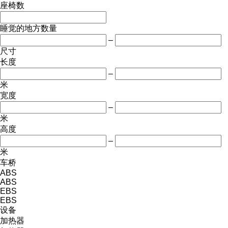
座椅数
睡觉的地方数量
–
尺寸
长度
–
米
宽度
–
米
高度
–
米
车桥
ABS
ABS
EBS
EBS
设备
加热器