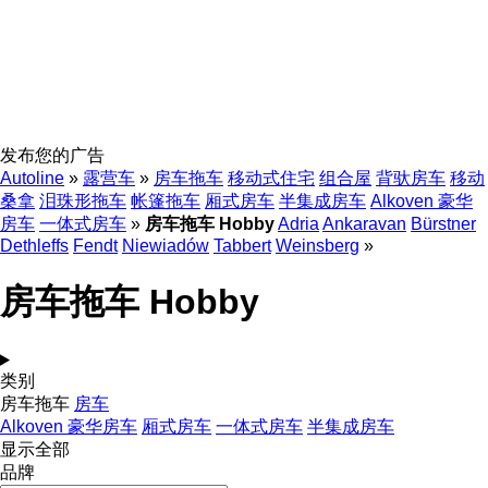
发布您的广告
Autoline
»
露营车
»
房车拖车
移动式住宅
组合屋
背驮房车
移动
桑拿
泪珠形拖车
帐篷拖车
厢式房车
半集成房车
Alkoven 豪华
房车
一体式房车
»
房车拖车 Hobby
Adria
Ankaravan
Bürstner
Dethleffs
Fendt
Niewiadów
Tabbert
Weinsberg
»
房车拖车 Hobby
类别
房车拖车
房车
Alkoven 豪华房车
厢式房车
一体式房车
半集成房车
显示全部
品牌