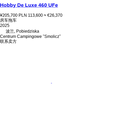
Hobby De Luxe 460 UFe
¥205,700
PLN 113,600
≈ €26,370
房车拖车
2025
波兰, Pobiedziska
Centrum Campingowe "Smolicz"
联系卖方