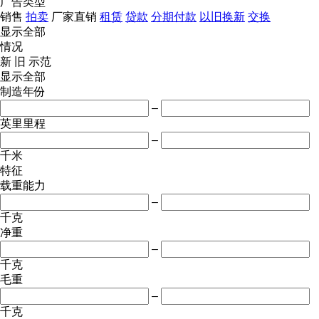
广告类型
销售
拍卖
厂家直销
租赁
贷款
分期付款
以旧换新
交换
显示全部
情况
新
旧
示范
显示全部
制造年份
–
英里里程
–
千米
特征
载重能力
–
千克
净重
–
千克
毛重
–
千克