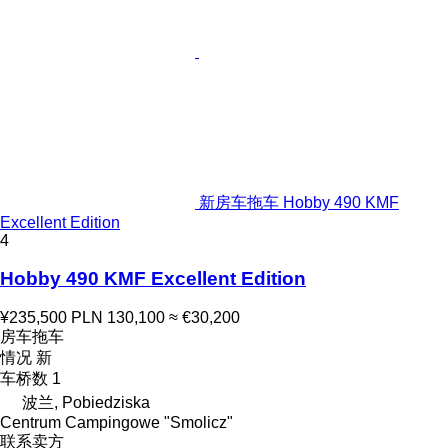
新房车拖车 Hobby 490 KMF
Excellent Edition
4
Hobby 490 KMF Excellent Edition
¥235,500
PLN 130,100
≈ €30,200
房车拖车
情况
新
车桥数
1
波兰, Pobiedziska
Centrum Campingowe "Smolicz"
联系卖方