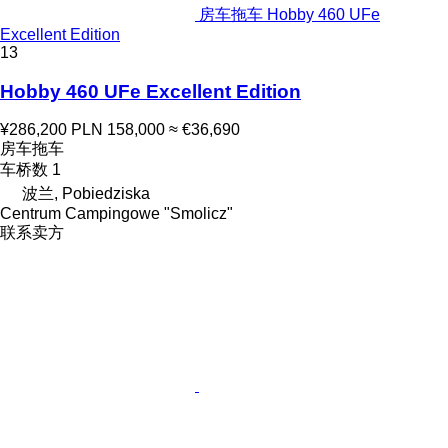
房车拖车 Hobby 460 UFe
Excellent Edition
13
Hobby 460 UFe Excellent Edition
¥286,200
PLN 158,000
≈ €36,690
房车拖车
车桥数
1
波兰, Pobiedziska
Centrum Campingowe "Smolicz"
联系卖方