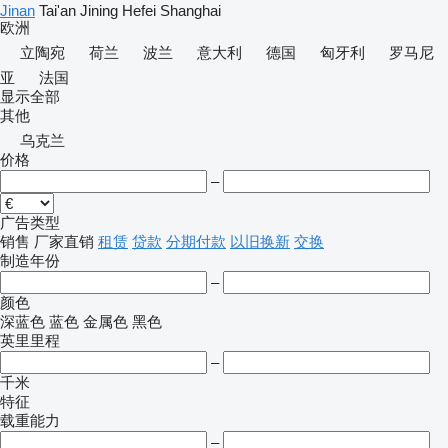
Jinan
Tai'an
Jining
Hefei
Shanghai
欧洲
立陶宛
荷兰
波兰
意大利
德国
匈牙利
罗马尼
亚
法国
显示全部
其他
乌克兰
价格
–
广告类型
销售
厂家直销
租赁
贷款
分期付款
以旧换新
交换
制造年份
–
颜色
深蓝色
蓝色
金属色
黑色
英里里程
–
千米
特征
载重能力
–