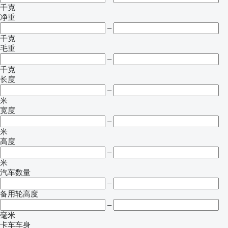
千克
净重
–
千克
毛重
–
千克
长度
–
米
宽度
–
米
高度
–
米
汽车数量
–
备用轮高度
–
毫米
卡车车身