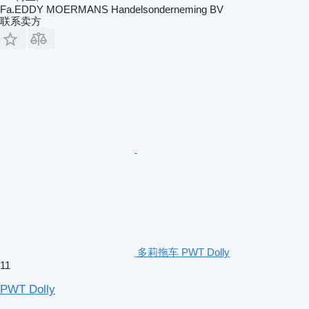
Fa.EDDY MOERMANS Handelsonderneming BV
联系卖方
多莉拖车 PWT Dolly
11
PWT Dolly