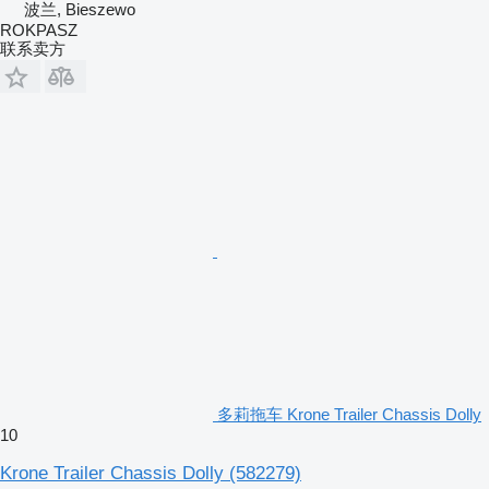
波兰, Bieszewo
ROKPASZ
联系卖方
多莉拖车 Krone Trailer Chassis Dolly
10
Krone Trailer Chassis Dolly
(582279)