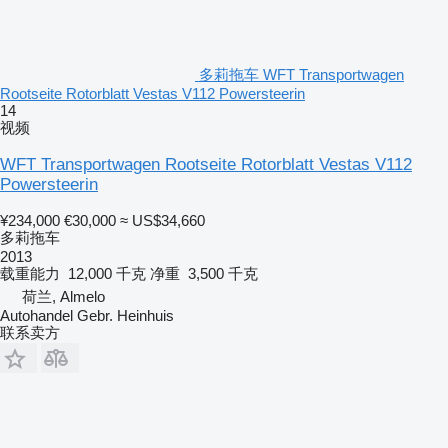
多莉拖车 WFT Transportwagen
Rootseite Rotorblatt Vestas V112 Powersteerin
14
视频
WFT Transportwagen Rootseite Rotorblatt Vestas V112
Powersteerin
¥234,000
€30,000
≈ US$34,660
多莉拖车
2013
载重能力
12,000 千克
净重
3,500 千克
荷兰, Almelo
Autohandel Gebr. Heinhuis
联系卖方