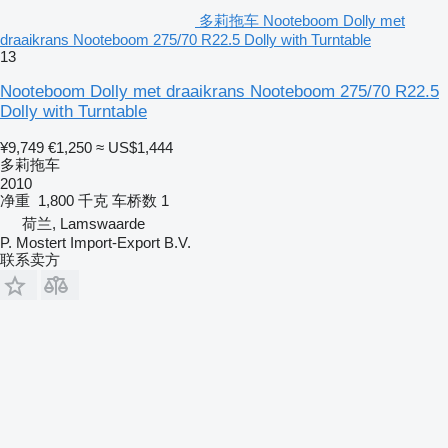
多莉拖车 Nooteboom Dolly met
draaikrans Nooteboom 275/70 R22.5 Dolly with Turntable
13
Nooteboom Dolly met draaikrans Nooteboom 275/70 R22.5
Dolly with Turntable
¥9,749
€1,250
≈ US$1,444
多莉拖车
2010
净重
1,800 千克
车桥数
1
荷兰, Lamswaarde
P. Mostert Import-Export B.V.
联系卖方