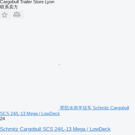
Cargobull Trailer Store Lyon
联系卖方
带防水布半挂车 Schmitz Cargobull
SCS 24/L-13 Mega / LowDeck
24
Schmitz Cargobull SCS 24/L-13 Mega / LowDeck