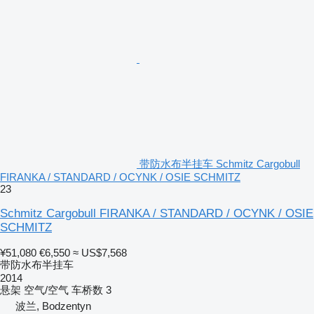
带防水布半挂车 Schmitz Cargobull
FIRANKA / STANDARD / OCYNK / OSIE SCHMITZ
23
Schmitz Cargobull FIRANKA / STANDARD / OCYNK / OSIE
SCHMITZ
¥51,080
€6,550
≈ US$7,568
带防水布半挂车
2014
悬架
空气/空气
车桥数
3
波兰, Bodzentyn