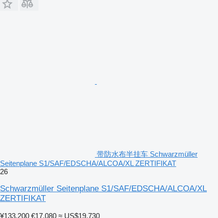
带防水布半挂车 Schwarzmüller
Seitenplane S1/SAF/EDSCHA/ALCOA/XL ZERTIFIKAT
26
Schwarzmüller Seitenplane S1/SAF/EDSCHA/ALCOA/XL
ZERTIFIKAT
¥133,200
€17,080
≈ US$19,730