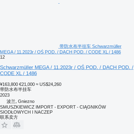
带防水布半挂车 Schwarzmüller
MEGA / 11.2023r / OŚ POD. / DACH POD. / CODE XL / 1486
12
Schwarzmüller MEGA / 11.2023r / OŚ POD. / DACH POD. /
CODE XL / 1486
¥163,800
€21,000
≈ US$24,260
带防水布半挂车
2023
波兰, Gniezno
SMUSZKIEWICZ IMPORT - EXPORT - CIĄGNIKÓW
SIODŁOWYCH I NACZEP
联系卖方