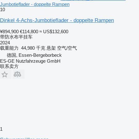
Jumbotieflader - doppelte Rampen
10
Dinkel 4-Achs-Jumbotieflader - doppelte Rampen
¥894,900
€114,800
≈ US$132,600
带防水布半挂车
2024
载重能力
44,980 千克
悬架
空气/空气
德国, Essen-Bergeborbeck
ES-GE Nutzfahrzeuge GmbH
联系卖方
1