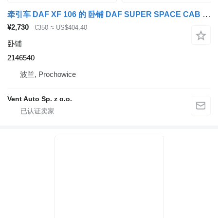
牵引车 DAF XF 106 的 卧铺 DAF SUPER SPACE CAB 2146540
¥2,730
€350
≈ US$404.40
卧铺
2146540
波兰, Prochowice
Vent Auto Sp. z o.o.