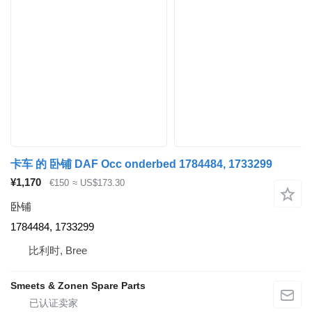
卡车 的 卧铺 DAF Occ onderbed 1784484, 1733299
¥1,170
€150
≈ US$173.30
卧铺
1784484, 1733299
比利时, Bree
Smeets & Zonen Spare Parts