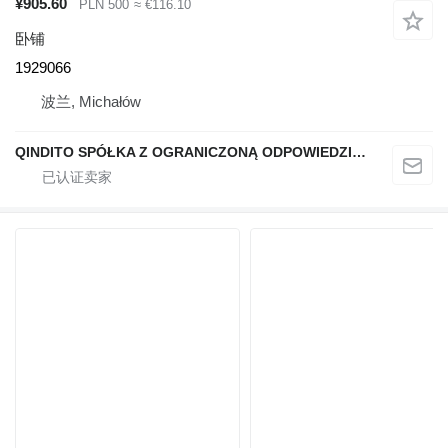
¥905.60
PLN 500
≈ €116.10
卧铺
1929066
波兰, Michałów
QINDITO SPÓŁKA Z OGRANICZONĄ ODPOWIEDZIALNOŚCIĄ