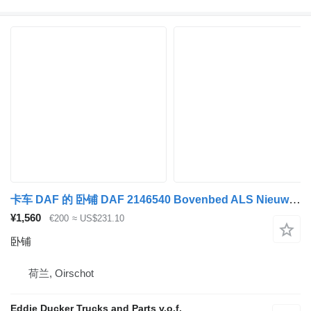
卡车 DAF 的 卧铺 DAF 2146540 Bovenbed ALS Nieuw 198X60 CM
¥1,560
€200
≈ US$231.10
卧铺
荷兰, Oirschot
Eddie Ducker Trucks and Parts v.o.f.