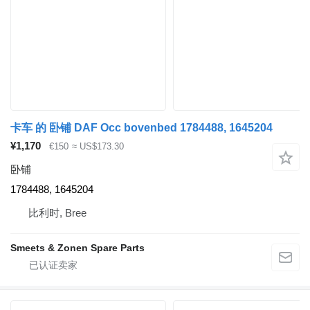
卡车 的 卧铺 DAF Occ bovenbed 1784488, 1645204
¥1,170
€150
≈ US$173.30
卧铺
1784488, 1645204
比利时, Bree
Smeets & Zonen Spare Parts