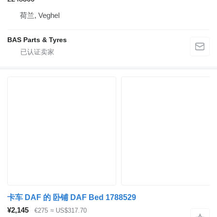
荷兰, Veghel
BAS Parts & Tyres
卡车 DAF 的 卧铺 DAF Bed 1788529
¥2,145
€275
≈ US$317.70