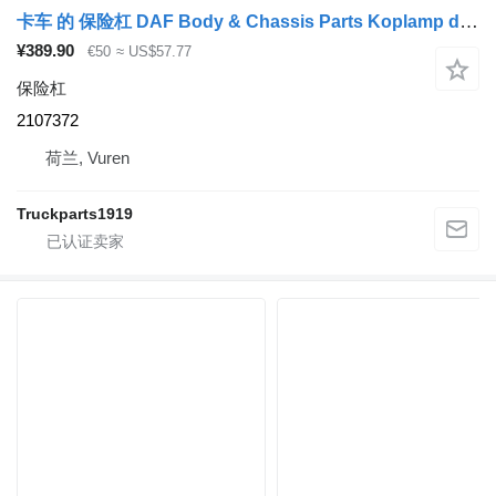
卡车 的 保险杠 DAF Body & Chassis Parts Koplamp drager Li. 2107372
¥389.90
€50
≈ US$57.77
保险杠
2107372
荷兰, Vuren
Truckparts1919