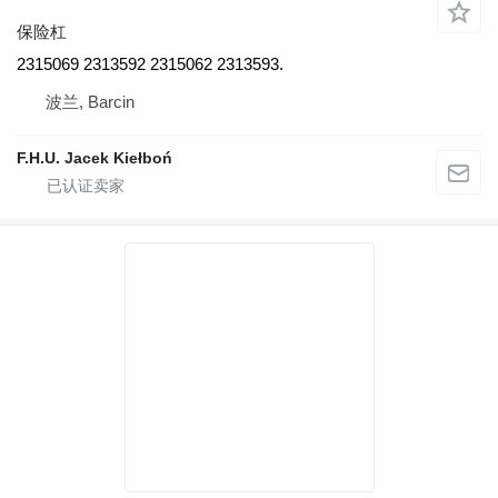
保险杠
2315069 2313592 2315062 2313593.
波兰, Barcin
F.H.U. Jacek Kiełboń