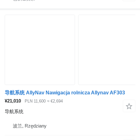
导航系统 AllyNav Nawigacja rolnicza Allynav AF303
¥21,010
PLN 11,600
≈ €2,694
导航系统
波兰, Rzędziany