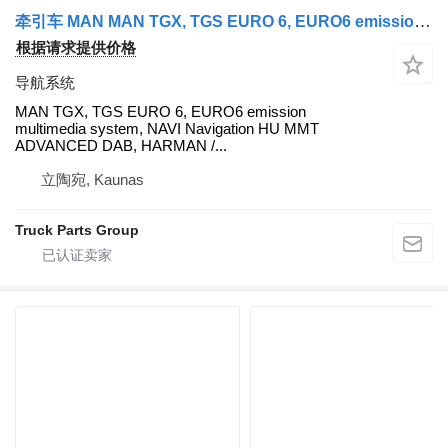
牵引车 MAN MAN TGX, TGS EURO 6, EURO6 emission multimedia system, NAVI Navigation system, HU MAN MMT ADVANCED DAB, HARMAN / BECKER, BOSCH 81281006043, 7620000066, 81281006026, CM0066, 7620000067, CM0067, 81281006027, 81281006031, 81281006037, 81281006029, 81281006035, 81281006041 的 导航系统 MAN TGX, TGS EURO 6, EURO6 emission multimedia system, NAVI Navigati MAN
根据请求提供价格
导航系统
MAN TGX, TGS EURO 6, EURO6 emission
multimedia system, NAVI Navigation HU MMT
ADVANCED DAB, HARMAN /...
立陶宛, Kaunas
Truck Parts Group