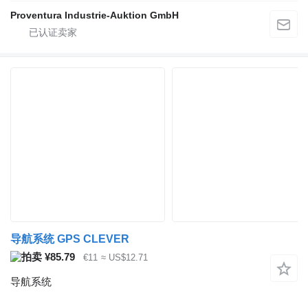
Proventura Industrie-Auktion GmbH
导航系统 GPS CLEVER
¥85.79
€11
≈ US$12.71
导航系统