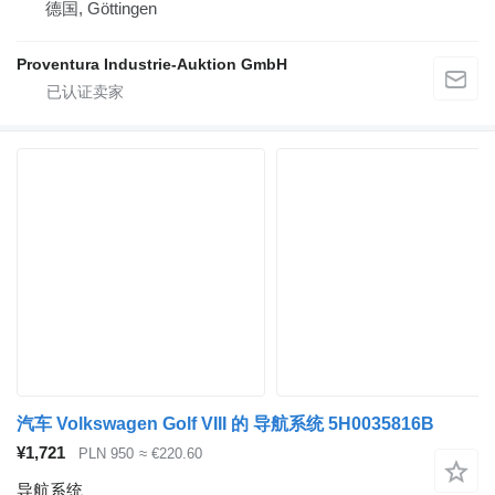
德国, Göttingen
Proventura Industrie-Auktion GmbH
汽车 Volkswagen Golf VIII 的 导航系统 5H0035816B
¥1,721
PLN 950
≈ €220.60
导航系统