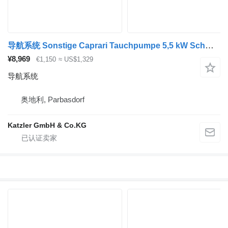
导航系统 Sonstige Caprari Tauchpumpe 5,5 kW Schmutzwasserpumpe Abw
¥8,969
€1,150
≈ US$1,329
导航系统
奥地利, Parbasdorf
Katzler GmbH & Co.KG