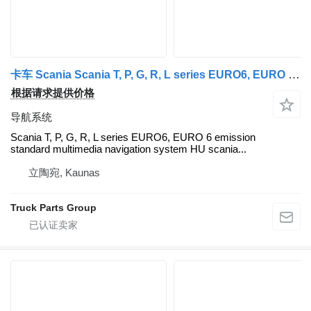
卡车 Scania Scania T, P, G, R, L series EURO6, EURO 6 emission standard series multimedia navigation system HU scania AUS4 STD DAB, NAVI system, Harman / Becker 2594720, 2735760, 2635711, 2783088, infotainment system AUS, ECU AUS, 2735760, 2819281, 2583776, 2583775, 2819279, 2553226, 2783086, 2635720, 2783087, 2635722, 2906948, 2819278, 2819281, HBA562, 2906948, 2912109, 2783088, 2635711, 2735760, 2594720, 2583774, 2553224, 2819281 的 导航系统 Scania T, P, G, R, L series EURO6, EURO 6 emission standard series mult Scania
根据请求提供价格
导航系统
Scania T, P, G, R, L series EURO6, EURO 6 emission
standard multimedia navigation system HU scania...
立陶宛, Kaunas
Truck Parts Group