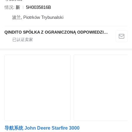
情况
新
5H0035816B
波兰, Piotrków Trybunalski
QINDITO SPÓŁKA Z OGRANICZONĄ ODPOWIEDZIALNOŚCIĄ
导航系统 John Deere Starfire 3000