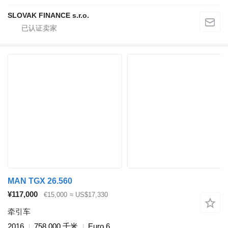
SLOVAK FINANCE s.r.o.
MAN TGX 26.560
¥117,000
€15,000
≈ US$17,330
牵引车
2016
758,000 千米
Euro 6