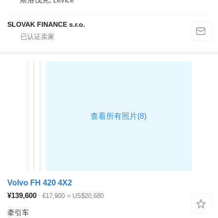
SLOVAK FINANCE s.r.o.
Volvo FH 420 4X2
¥139,600
€17,900
≈ US$20,680
牵引车