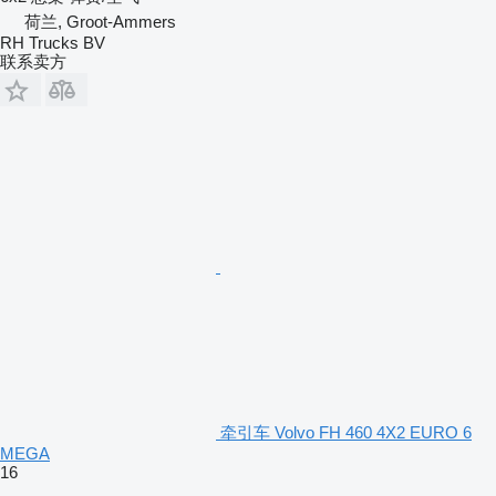
荷兰, Groot-Ammers
RH Trucks BV
联系卖方
牵引车 Volvo FH 460 4X2 EURO 6
MEGA
16