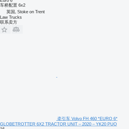
Euro 6
车桥配置
6x2
英国, Stoke on Trent
Law Trucks
联系卖方
牵引车 Volvo FH 460 *EURO 6*
GLOBETROTTER 6X2 TRACTOR UNIT – 2020 – YK20 PUO
16