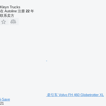
Kleyn Trucks
在 Autoline 注册
22
年
联系卖方
牵引车 Volvo FH 460 Globetrotter XL
i-Save
21