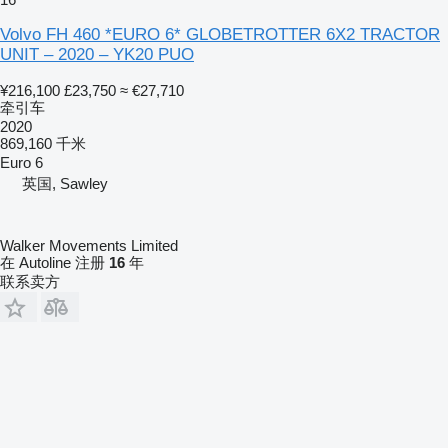
Volvo FH 460 *EURO 6* GLOBETROTTER 6X2 TRACTOR
UNIT – 2020 – YK20 PUO
¥216,100
£23,750
≈ €27,710
牵引车
2020
869,160 千米
Euro 6
英国, Sawley
Walker Movements Limited
在 Autoline 注册
16
年
联系卖方