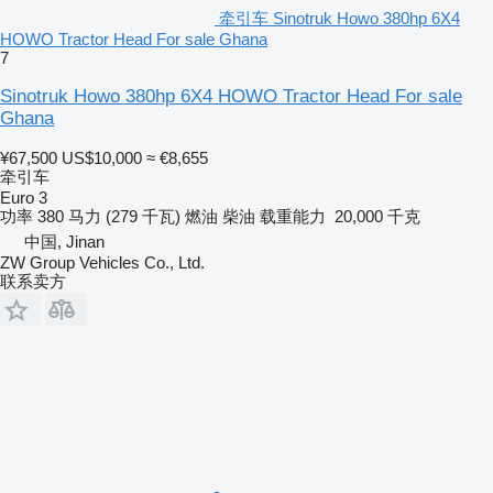
牵引车 Sinotruk Howo 380hp 6X4
HOWO Tractor Head For sale Ghana
7
Sinotruk Howo 380hp 6X4 HOWO Tractor Head For sale
Ghana
¥67,500
US$10,000
≈ €8,655
牵引车
Euro 3
功率
380 马力 (279 千瓦)
燃油
柴油
载重能力
20,000 千克
中国, Jinan
ZW Group Vehicles Co., Ltd.
联系卖方