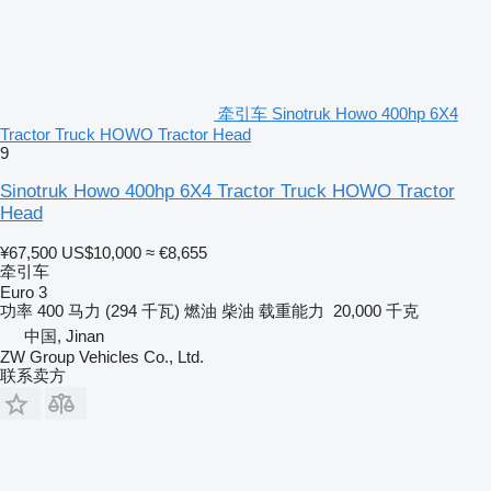
牵引车 Sinotruk Howo 400hp 6X4
Tractor Truck HOWO Tractor Head
9
Sinotruk Howo 400hp 6X4 Tractor Truck HOWO Tractor
Head
¥67,500
US$10,000
≈ €8,655
牵引车
Euro 3
功率
400 马力 (294 千瓦)
燃油
柴油
载重能力
20,000 千克
中国, Jinan
ZW Group Vehicles Co., Ltd.
联系卖方