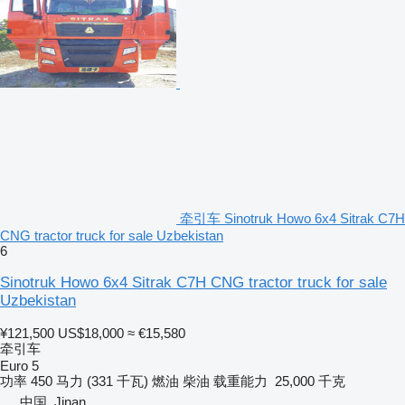
牵引车 Sinotruk Howo 6x4 Sitrak C7H
CNG tractor truck for sale Uzbekistan
6
Sinotruk Howo 6x4 Sitrak C7H CNG tractor truck for sale
Uzbekistan
¥121,500
US$18,000
≈ €15,580
牵引车
Euro 5
功率
450 马力 (331 千瓦)
燃油
柴油
载重能力
25,000 千克
中国, Jinan