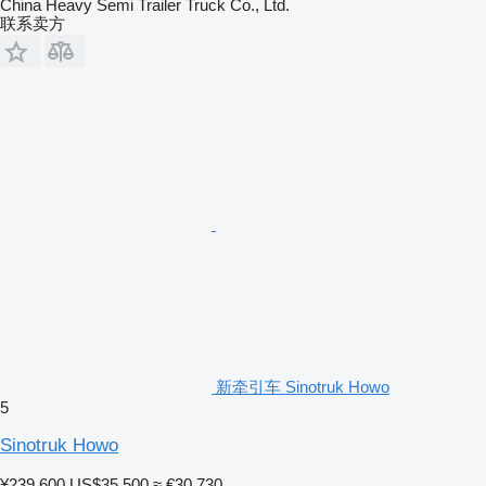
China Heavy Semi Trailer Truck Co., Ltd.
联系卖方
新牵引车 Sinotruk Howo
5
Sinotruk Howo
¥239,600
US$35,500
≈ €30,730