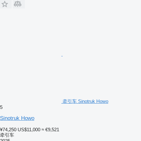
牵引车 Sinotruk Howo
5
Sinotruk Howo
¥74,250
US$11,000
≈ €9,521
牵引车
2025