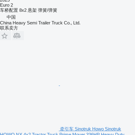
Euro 2
车桥配置
8x2
悬架
弹簧/弹簧
中国
China Heavy Semi Trailer Truck Co., Ltd.
联系卖方
牵引车 Sinotruk Howo Sinotruk
HOWO NX 4x2 Tractor Truck Prime Mover 336HP Heavy Duty