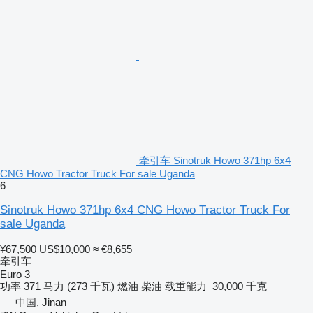
牵引车 Sinotruk Howo 371hp 6x4
CNG Howo Tractor Truck For sale Uganda
6
Sinotruk Howo 371hp 6x4 CNG Howo Tractor Truck For
sale Uganda
¥67,500
US$10,000
≈ €8,655
牵引车
Euro 3
功率
371 马力 (273 千瓦)
燃油
柴油
载重能力
30,000 千克
中国, Jinan