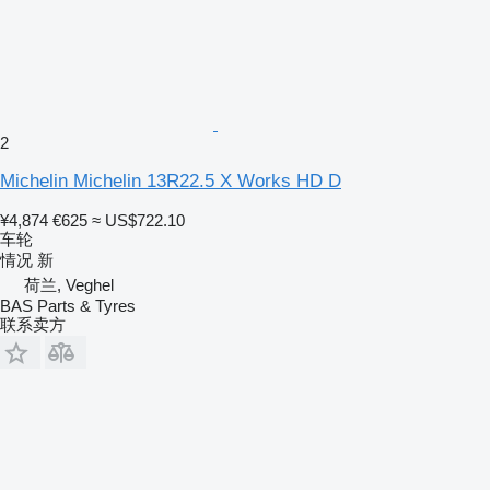
2
Michelin Michelin 13R22.5 X Works HD D
¥4,874
€625
≈ US$722.10
车轮
情况
新
荷兰, Veghel
BAS Parts & Tyres
联系卖方