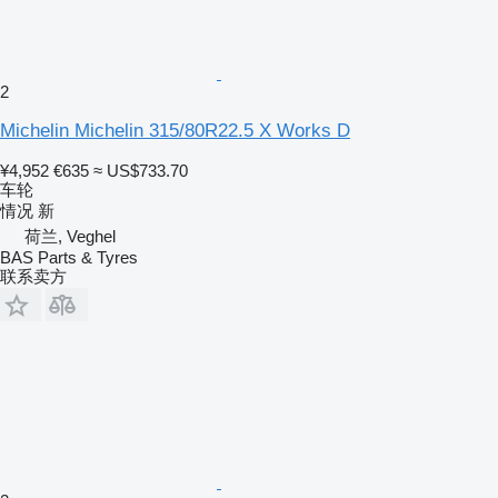
2
Michelin Michelin 315/80R22.5 X Works D
¥4,952
€635
≈ US$733.70
车轮
情况
新
荷兰, Veghel
BAS Parts & Tyres
联系卖方