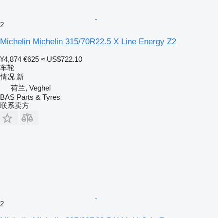
2
Michelin Michelin 315/70R22.5 X Line Energy Z2
¥4,874
€625
≈ US$722.10
车轮
情况
新
荷兰, Veghel
BAS Parts & Tyres
联系卖方
2