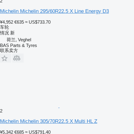
2
Michelin Michelin 295/60R22.5 X Line Energy D3
¥4,952
€635
≈ US$733.70
车轮
情况
新
荷兰, Veghel
BAS Parts & Tyres
联系卖方
2
Michelin Michelin 305/70R22.5 X Multi HL Z
¥5,342
€685
≈ US$791.40