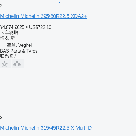
2
Michelin Michelin 295/80R22.5 XDA2+
¥4,874
€625
≈ US$722.10
卡车轮胎
情况
新
荷兰, Veghel
BAS Parts & Tyres
联系卖方
2
Michelin Michelin 315/45R22.5 X Multi D