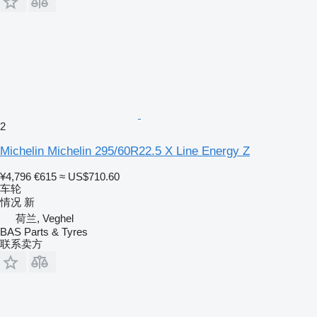
2
Michelin Michelin 295/60R22.5 X Line Energy Z
¥4,796
€615
≈ US$710.60
车轮
情况
新
荷兰, Veghel
BAS Parts & Tyres
联系卖方