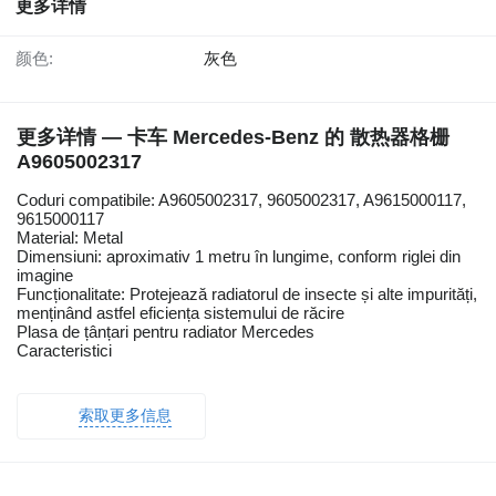
更多详情
颜色:
灰色
更多详情 — 卡车 Mercedes-Benz 的 散热器格栅
A9605002317
Coduri compatibile: A9605002317, 9605002317, A9615000117,
9615000117
Material: Metal
Dimensiuni: aproximativ 1 metru în lungime, conform riglei din
imagine
Funcționalitate: Protejează radiatorul de insecte și alte impurități,
menținând astfel eficiența sistemului de răcire
Plasa de țânțari pentru radiator Mercedes
Caracteristici
索取更多信息