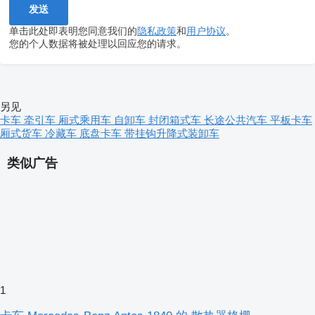
单击此处即表明您同意我们的
隐私政策
和
用户协议
。
您的个人数据将被处理以回应您的请求。
另见
卡车
牵引车
厢式乘用车
自卸车
封闭箱式车
长途公共汽车
平板卡车
厢式货车
冷藏车
底盘卡车
带挂钩升降式装卸车
类似广告
1