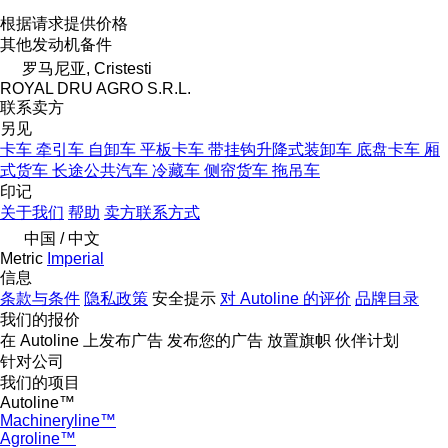
根据请求提供价格
其他发动机备件
罗马尼亚, Cristesti
ROYAL DRU AGRO S.R.L.
联系卖方
另见
卡车
牵引车
自卸车
平板卡车
带挂钩升降式装卸车
底盘卡车
厢
式货车
长途公共汽车
冷藏车
侧帘货车
拖吊车
印记
关于我们
帮助
卖方联系方式
中国 / 中文
Metric
Imperial
信息
条款与条件
隐私政策
安全提示
对 Autoline 的评价
品牌目录
我们的报价
在 Autoline 上发布广告
发布您的广告
放置旗帜
伙伴计划
针对公司
我们的项目
Autoline™
Machineryline™
Agroline™