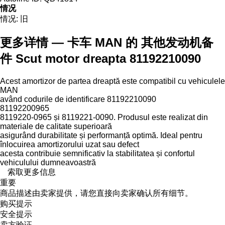
情况
情况:
旧
更多详情 — 卡车 MAN 的 其他发动机备
件 Scut motor dreapta 81192210090
Acest amortizor de partea dreaptă este compatibil cu vehiculele
MAN
având codurile de identificare 81192210090
81192200965
8119220-0965 și 8119221-0090. Produsul este realizat din
materiale de calitate superioară
asigurând durabilitate și performanță optimă. Ideal pentru
înlocuirea amortizorului uzat sau defect
acesta contribuie semnificativ la stabilitatea și confortul
vehiculului dumneavoastră
索取更多信息
重要
商品描述由卖家提供，请您直接向卖家确认所有细节。
购买提示
安全提示
卖方验证