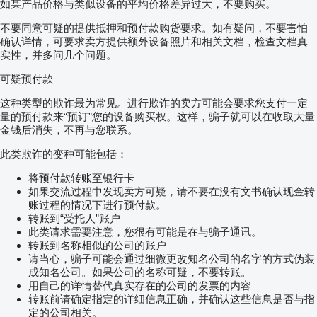
如某产品价格与类似设备的平均价格差异过大，不要购买。
不要同意可疑的提供抵押和预付款购货要求。如有疑问，不要害怕
确认详情，可要求卖方提供额外设备照片和相关文档，检查文档真
实性，并多问几个问题。
可疑预付款
这种类型的欺诈最为常见。进行欺诈的卖方可能会要求您支付一定
量的预付款来“预订”您的设备购买权。这样，骗子就可以在收取大量
金钱后消失，不再与您联系。
此类欺诈的变种可能包括：
将预付款转账至银行卡
如果交流过程中发现卖方可疑，请不要在没有文书确认现金转
账过程的情况下进行预付款。
转账到“受托人”账户
此类请求需要注意，您很有可能是在与骗子通讯。
转账到名称相似的公司的账户
请当心，骗子可能会通过细微更改知名公司的名字的方式伪装
成知名公司。如果公司的名称可疑，不要转账。
用自己的详情替代真实存在的公司的发票的内容
转账前请确定指定的详细信息正确，并确认这些信息是否与指
定的公司相关。