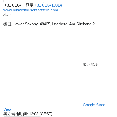
+31 6 204...
显示
+31 6 20419814
www.busweltbusersatzteile.com
地址
德国, Lower Saxony, 48465, Isterberg, Am Südhang 2
显示地图
Google Street
View
卖方当地时间: 12:03 (CEST)