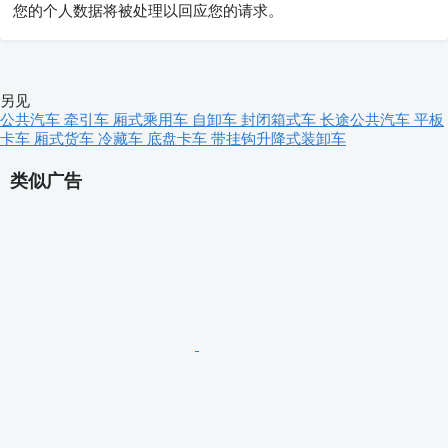
您的个人数据将被处理以回应您的请求。
另见
公共汽车
牵引车
厢式乘用车
自卸车
封闭箱式车
长途公共汽车
平板
卡车
厢式货车
冷藏车
底盘卡车
带挂钩升降式装卸车
类似广告