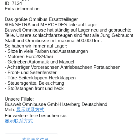
ID: 7134
Extra information:
Das größte Omnibus Ersatzteillager
90% SETRA und MERCEDES teile auf Lager
Buswelt Omnibusse hat ständig auf Lager neu und gebrauchte
Teile. Unsere schlachtfahrzeugen sind fast alle Jung Gebraucht
Stadt und Omnibusse mit maximal 500.000 km.
So haben wir immer auf Lager:
- Sitze in viele Farben und Ausstattungen
- Motoren Euro2/3/4/5/6
- Getrieben Automatik und Manuel
- Achsträger Vorderachsen Antriebsachsen Portalachsen
- Front- und Seitenfenster
- Türe-Seitenklappen-Heckklappen
- Steuersgeräte, Beleuchtung
- Stoßstangen front und heck
Unsere Filiale:
Buswelt Omnibusse GmbH Isterberg Deutschland
Mob.
显示联系方式
Für weitere Teile besuchen sie:
显示联系方式
索取更多信息