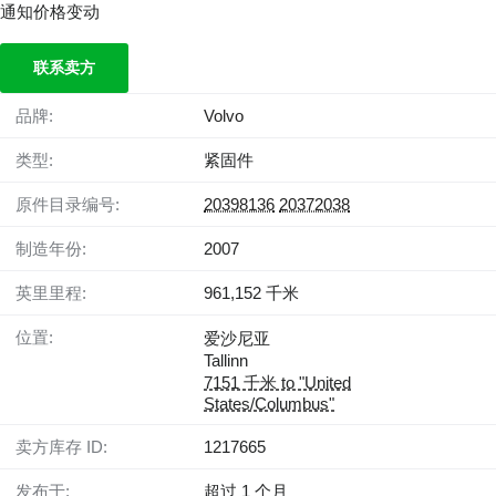
通知价格变动
联系卖方
品牌:
Volvo
类型:
紧固件
原件目录编号:
20398136
20372038
制造年份:
2007
英里里程:
961,152 千米
位置:
爱沙尼亚
Tallinn
7151 千米 to "United
States/Columbus"
卖方库存 ID:
1217665
发布于:
超过 1 个月