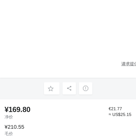
请求提
¥169.80
€21.77
≈ US$25.15
净价
¥210.55
毛价