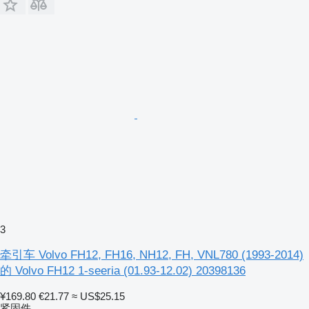
3
牵引车 Volvo FH12, FH16, NH12, FH, VNL780 (1993-2014)
的 Volvo FH12 1-seeria (01.93-12.02) 20398136
¥169.80
€21.77
≈ US$25.15
紧固件