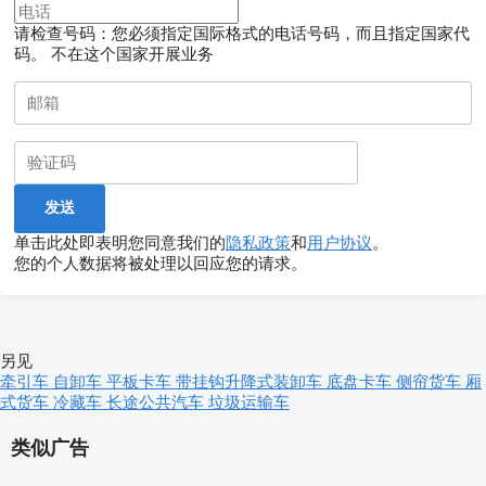
请检查号码：您必须指定国际格式的电话号码，而且指定国家代
码。
不在这个国家开展业务
单击此处即表明您同意我们的
隐私政策
和
用户协议
。
您的个人数据将被处理以回应您的请求。
另见
牵引车
自卸车
平板卡车
带挂钩升降式装卸车
底盘卡车
侧帘货车
厢
式货车
冷藏车
长途公共汽车
垃圾运输车
类似广告