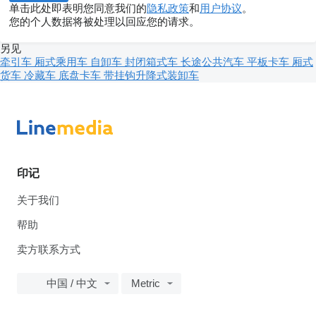
单击此处即表明您同意我们的
隐私政策
和
用户协议
。
您的个人数据将被处理以回应您的请求。
另见
牵引车
厢式乘用车
自卸车
封闭箱式车
长途公共汽车
平板卡车
厢式
货车
冷藏车
底盘卡车
带挂钩升降式装卸车
印记
关于我们
帮助
卖方联系方式
中国 / 中文
Metric