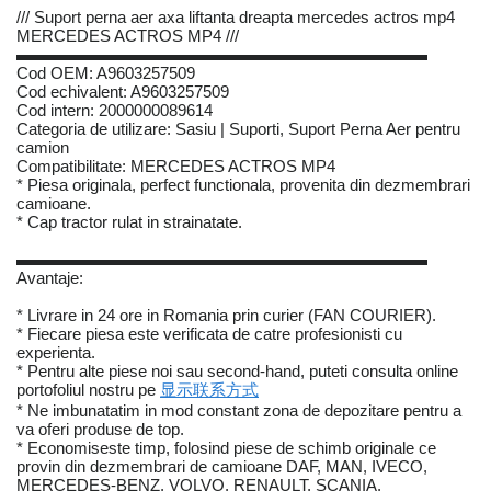
/// Suport perna aer axa liftanta dreapta mercedes actros mp4
MERCEDES ACTROS MP4 ///
▬▬▬▬▬▬▬▬▬▬▬▬▬▬▬▬▬▬▬▬▬▬▬▬▬
Cod OEM: A9603257509
Cod echivalent: A9603257509
Cod intern: 2000000089614
Categoria de utilizare: Sasiu | Suporti, Suport Perna Aer pentru
camion
Compatibilitate: MERCEDES ACTROS MP4
* Piesa originala, perfect functionala, provenita din dezmembrari
camioane.
* Cap tractor rulat in strainatate.
▬▬▬▬▬▬▬▬▬▬▬▬▬▬▬▬▬▬▬▬▬▬▬▬▬
Avantaje:
* Livrare in 24 ore in Romania prin curier (FAN COURIER).
* Fiecare piesa este verificata de catre profesionisti cu
experienta.
* Pentru alte piese noi sau second-hand, puteti consulta online
portofoliul nostru pe
显示联系方式
* Ne imbunatatim in mod constant zona de depozitare pentru a
va oferi produse de top.
* Economiseste timp, folosind piese de schimb originale ce
provin din dezmembrari de camioane DAF, MAN, IVECO,
MERCEDES-BENZ, VOLVO, RENAULT, SCANIA.