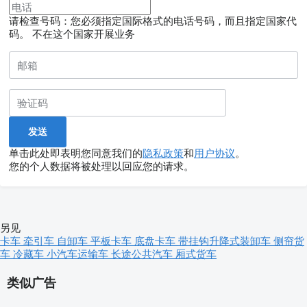
请检查号码：您必须指定国际格式的电话号码，而且指定国家代
码。
不在这个国家开展业务
单击此处即表明您同意我们的
隐私政策
和
用户协议
。
您的个人数据将被处理以回应您的请求。
另见
卡车
牵引车
自卸车
平板卡车
底盘卡车
带挂钩升降式装卸车
侧帘货
车
冷藏车
小汽车运输车
长途公共汽车
厢式货车
类似广告