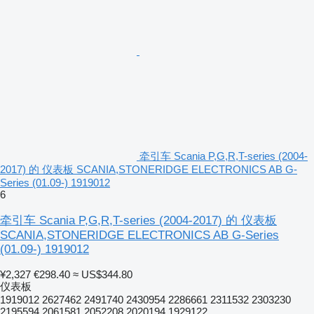
牵引车 Scania P,G,R,T-series (2004-
2017) 的 仪表板 SCANIA,STONERIDGE ELECTRONICS AB G-
Series (01.09-) 1919012
6
牵引车 Scania P,G,R,T-series (2004-2017) 的 仪表板
SCANIA,STONERIDGE ELECTRONICS AB G-Series
(01.09-) 1919012
¥2,327
€298.40
≈ US$344.80
仪表板
1919012 2627462 2491740 2430954 2286661 2311532 2303230
2195594 2061581 2052208 2020194 1929122