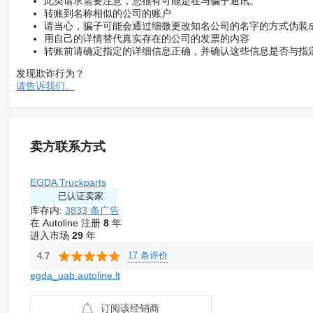
此类请求需要注意，您很有可能是在与骗子通讯。
转账到名称相似的公司的账户
请当心，骗子可能会通过细微更改知名公司的名字的方式伪装
用自己的详情替代真实存在的公司的发票的内容
转账前请确定指定的详细信息正确，并确认这些信息是否与指
发现欺诈行为？
请告诉我们。
卖方联系方式
EGDA Truckparts
已认证卖家
库存内:
3833 条广告
在 Autoline 注册
8
年
进入市场
29
年
17 条评价
4.7
egda_uab.autoline.lt
订阅该经销商