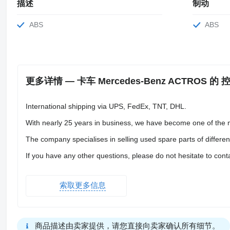
描述
制动
ABS
ABS
更多详情 — 卡车 Mercedes-Benz ACTROS 的 
International shipping via UPS, FedEx, TNT, DHL.
With nearly 25 years in business, we have become one of the ma
The company specialises in selling used spare parts of different
If you have any other questions, please do not hesitate to cont
索取更多信息
商品描述由卖家提供，请您直接向卖家确认所有细节。