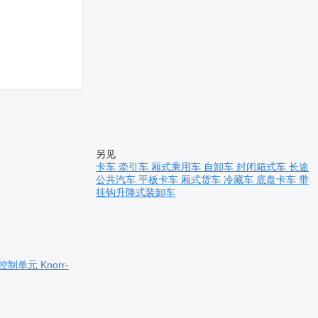
另见
卡车
牵引车
厢式乘用车
自卸车
封闭箱式车
长途
公共汽车
平板卡车
厢式货车
冷藏车
底盘卡车
带
挂钩升降式装卸车
的 控制单元 Knorr-