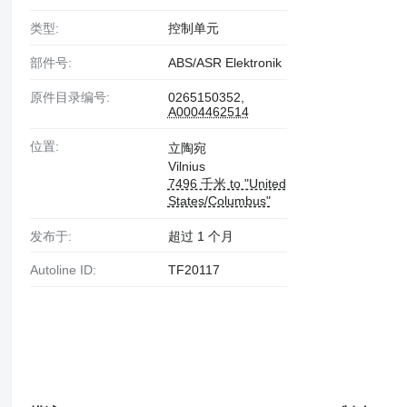
类型:
控制单元
部件号:
ABS/ASR Elektronik
原件目录编号:
0265150352,
A0004462514
位置:
立陶宛
Vilnius
7496 千米 to "United
States/Columbus"
发布于:
超过 1 个月
Autoline ID:
TF20117