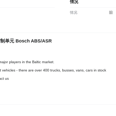
情况
情况:
旧
控制单元 Bosch ABS/ASR
jor players in the Baltic market.
 vehicles - there are over 400 trucks, busses, vans, cars in stock
act us