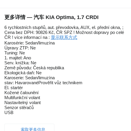
更多详情 — 汽车 KIA Optima, 1.7 CRDI
6 rychlostních stupňů, aut. převodovka, AUX, el. přední okna, ;
Cena bez DPH: 90826 Kč, ČR SPZ ! Možnost dopravy po celé
ČR ! více informací na :
显示联系方式
Karosérie: Sedan/limuzína
Úpravy ZTP: Ne
Tuning: Ne
1. majitel: Ano
Serv. knížka: Ne
Země původu: Česká republika
Ekologická daň: Ne
Karoserie: Sedan/limuzína
stav: HavarovanéPrověřit vůz technikem
El. startér
Kožené čalounění
Multifunkční volant
Nastavitelný volant
Senzor stěračů
USB
索取更多信息