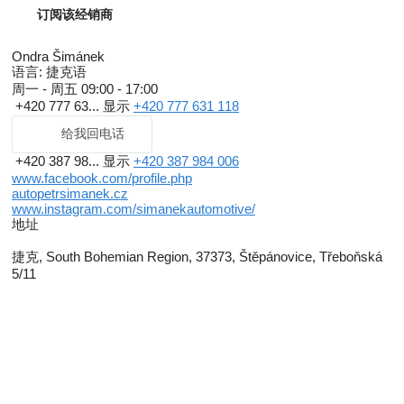
订阅该经销商
Ondra Šimánek
语言:
捷克语
周一 - 周五
09:00 - 17:00
+420 777 63...
显示
+420 777 631 118
给我回电话
+420 387 98...
显示
+420 387 984 006
www.facebook.com/profile.php
autopetrsimanek.cz
www.instagram.com/simanekautomotive/
地址
捷克, South Bohemian Region, 37373, Štěpánovice, Třeboňská
5/11