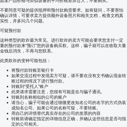
如某产品价格与类似设备的平均价格差异过大，不要购买。
不要同意可疑的提供抵押和预付款购货要求。如有疑问，不要害怕
确认详情，可要求卖方提供额外设备照片和相关文档，检查文档真
实性，并多问几个问题。
可疑预付款
这种类型的欺诈最为常见。进行欺诈的卖方可能会要求您支付一定
量的预付款来“预订”您的设备购买权。这样，骗子就可以在收取大量
金钱后消失，不再与您联系。
此类欺诈的变种可能包括：
将预付款转账至银行卡
如果交流过程中发现卖方可疑，请不要在没有文书确认现金转
账过程的情况下进行预付款。
转账到“受托人”账户
此类请求需要注意，您很有可能是在与骗子通讯。
转账到名称相似的公司的账户
请当心，骗子可能会通过细微更改知名公司的名字的方式伪装
成知名公司。如果公司的名称可疑，不要转账。
用自己的详情替代真实存在的公司的发票的内容
转账前请确定指定的详细信息正确，并确认这些信息是否与指
定的公司相关。