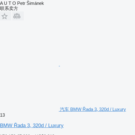
A U T O Petr Šimánek
联系卖方
汽车 BMW Řada 3, 320d / Luxury
13
BMW Řada 3, 320d / Luxury