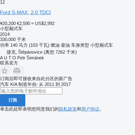
12
Ford S-MAX, 2.0 TDCI
¥20,200
€2,590
≈ US$2,992
小型厢式车
2014
330,000 千米
功率
140 马力 (103 千瓦)
燃油
柴油
车身类型
小型厢式车
捷克, Štěpánovice
(离您 7262 千米)
A U T O Petr Šimánek
联系卖方
订阅后即可接收来自此分区的新广告
汽车
KIA
制造年份: 从 2011 到 2017
订阅
单击此处即表明您同意我们的
隐私政策
和
用户协议
。