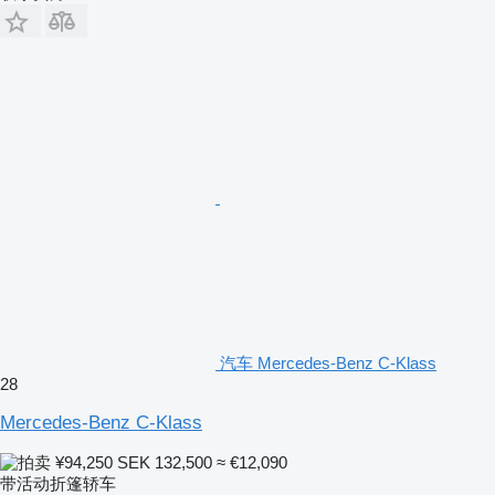
汽车 Mercedes-Benz C-Klass
28
Mercedes-Benz C-Klass
¥94,250
SEK 132,500
≈ €12,090
带活动折篷轿车