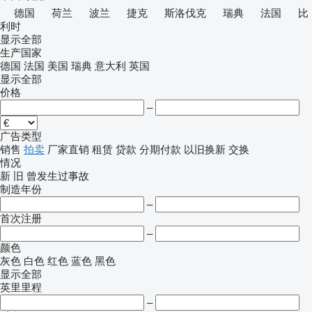
德国
荷兰
波兰
捷克
斯洛伐克
瑞典
法国
比
利时
显示全部
生产国家
德国
法国
美国
瑞典
意大利
英国
显示全部
价格
–
广告类型
销售
拍卖
厂家直销
租赁
贷款
分期付款
以旧换新
交换
情况
新
旧
曾发生过事故
制造年份
–
首次注册
–
颜色
灰色
白色
红色
蓝色
黑色
显示全部
英里里程
–