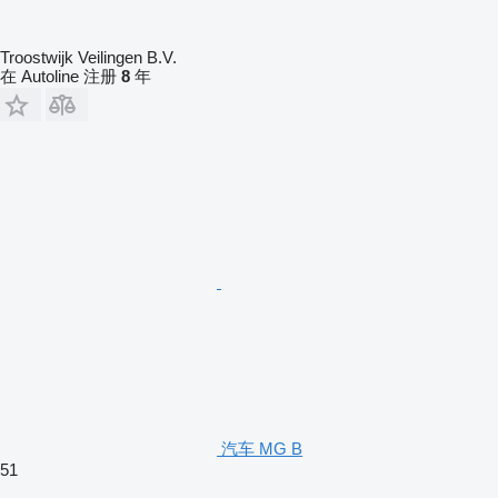
Troostwijk Veilingen B.V.
在 Autoline 注册
8
年
汽车 MG B
51