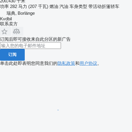
200,430 千米
功率
282 马力 (207 千瓦)
燃油
汽油
车身类型
带活动折篷轿车
瑞典, Borlänge
Kvdbil
联系卖方
订阅后即可接收来自此分区的新广告
订阅
单击此处即表明您同意我们的
隐私政策
和
用户协议
。