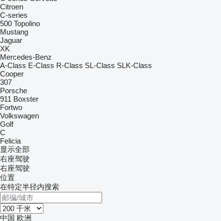
Citroen
C-series
500
Topolino
Mustang
Jaguar
XK
Mercedes-Benz
A-Class
E-Class
R-Class
SL-Class
SLK-Class
Cooper
307
Porsche
911
Boxster
Fortwo
Volkswagen
Golf
C
Felicia
显示全部
右座驾驶
右座驾驶
位置
在特定半径内搜索
中国
欧洲