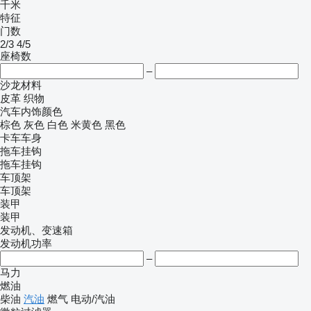
千米
特征
门数
2/3
4/5
座椅数
–
沙龙材料
皮革
织物
汽车内饰颜色
棕色
灰色
白色
米黄色
黑色
卡车车身
拖车挂钩
拖车挂钩
车顶架
车顶架
装甲
装甲
发动机、变速箱
发动机功率
–
马力
燃油
柴油
汽油
燃气
电动/汽油