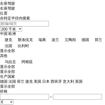
右座驾驶
右座驾驶
位置
在特定半径内搜索
中国
欧洲
捷克
斯洛伐克
瑞典
波兰
立陶宛
德国
荷兰
法国
比利时
显示全部
其他
乌拉圭
阿根廷
显示全部
显示全部
生产国家
德国
法国
荷兰
捷克
美国
日本
西班牙
意大利
英国
显示全部
价格
–