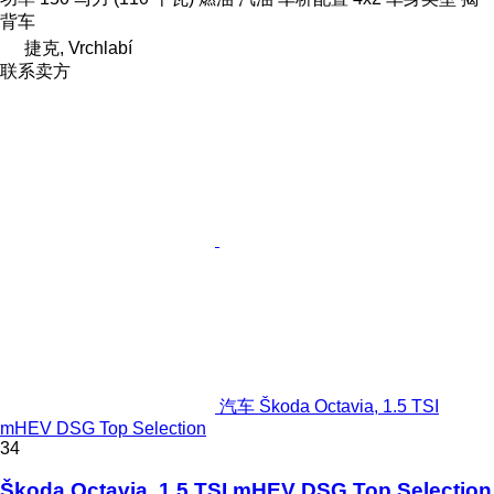
背车
捷克, Vrchlabí
联系卖方
汽车 Škoda Octavia, 1.5 TSI
mHEV DSG Top Selection
34
Škoda Octavia, 1.5 TSI mHEV DSG Top Selection