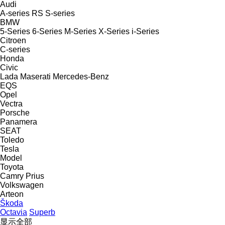
Audi
A-series
RS
S-series
BMW
5-Series
6-Series
M-Series
X-Series
i-Series
Citroen
C-series
Honda
Civic
Lada
Maserati
Mercedes-Benz
EQS
Opel
Vectra
Porsche
Panamera
SEAT
Toledo
Tesla
Model
Toyota
Camry
Prius
Volkswagen
Arteon
Škoda
Octavia
Superb
显示全部