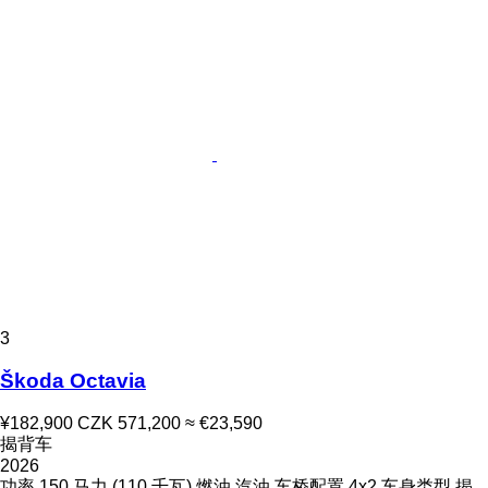
3
Škoda Octavia
¥182,900
CZK 571,200
≈ €23,590
揭背车
2026
功率
150 马力 (110 千瓦)
燃油
汽油
车桥配置
4x2
车身类型
揭