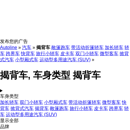
发布您的广告
Autoline
»
汽车
»
揭背车
敞篷跑车
带活动折篷轿车
加长轿车
轿
车
跨界车
快背车
旅行小轿车
皮卡车
双门小轿车
微型客车
掀背
式汽车
小型厢式车
运动型多用途汽车 (SUV)
»
揭背车, 车身类型 揭背车
车身类型
加长轿车
双门小轿车
小型厢式车
带活动折篷轿车
微型客车
快
背车
掀背式汽车
揭背车
敞篷跑车
旅行小轿车
皮卡车
跨界车
轿
车
运动型多用途汽车 (SUV)
显示全部
品牌