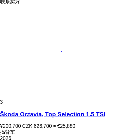
联系卖方
3
Škoda Octavia, Top Selection 1.5 TSI
¥200,700
CZK 626,700
≈ €25,880
揭背车
2026