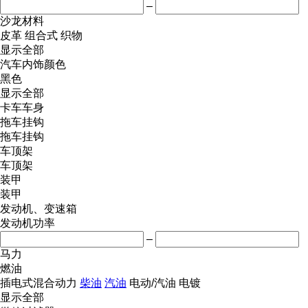
–
沙龙材料
皮革
组合式
织物
显示全部
汽车内饰颜色
黑色
显示全部
卡车车身
拖车挂钩
拖车挂钩
车顶架
车顶架
装甲
装甲
发动机、变速箱
发动机功率
–
马力
燃油
插电式混合动力
柴油
汽油
电动/汽油
电镀
显示全部