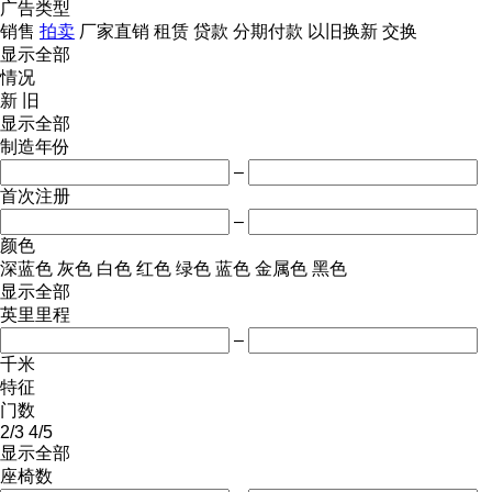
广告类型
销售
拍卖
厂家直销
租赁
贷款
分期付款
以旧换新
交换
显示全部
情况
新
旧
显示全部
制造年份
–
首次注册
–
颜色
深蓝色
灰色
白色
红色
绿色
蓝色
金属色
黑色
显示全部
英里里程
–
千米
特征
门数
2/3
4/5
显示全部
座椅数