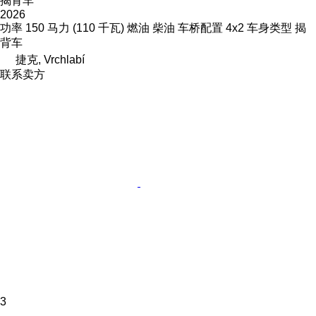
揭背车
2026
功率
150 马力 (110 千瓦)
燃油
柴油
车桥配置
4x2
车身类型
揭
背车
捷克, Vrchlabí
联系卖方
3