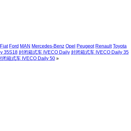
Fiat
Ford
MAN
Mercedes-Benz
Opel
Peugeot
Renault
Toyota
ly 35S18
封闭箱式车 IVECO Daily
封闭箱式车 IVECO Daily 35
封闭箱式车 IVECO Daily 50
»