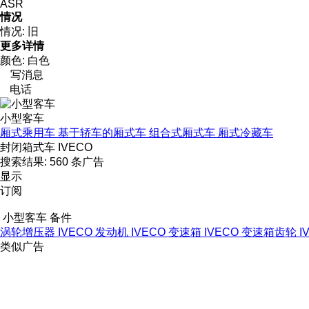
ASR
情况
情况:
旧
更多详情
颜色:
白色
写消息
电话
小型客车
厢式乘用车
基于轿车的厢式车
组合式厢式车
厢式冷藏车
封闭箱式车 IVECO
搜索结果:
560 条广告
显示
订阅
小型客车 备件
涡轮增压器 IVECO
发动机 IVECO
变速箱 IVECO
变速箱齿轮 I
类似广告