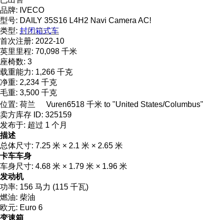
品牌:
IVECO
型号:
DAILY 35S16 L4H2 Navi Camera AC!
类型:
封闭箱式车
首次注册:
2022-10
英里里程:
70,098 千米
座椅数:
3
载重能力:
1,266 千克
净重:
2,234 千克
毛重:
3,500 千克
位置:
荷兰
Vuren
6518 千米 to "United States/Columbus"
卖方库存 ID:
325159
发布于:
超过 1 个月
描述
总体尺寸:
7.25 米 × 2.1 米 × 2.65 米
卡车车身
车身尺寸:
4.68 米 × 1.79 米 × 1.96 米
发动机
功率:
156 马力 (115 千瓦)
燃油:
柴油
欧元:
Euro 6
变速箱