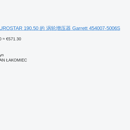
ROSTAR 190.50 的 涡轮增压器 Garrett 454007-5006S
0
≈ €571.30
yn
AN ŁAKOMIEC