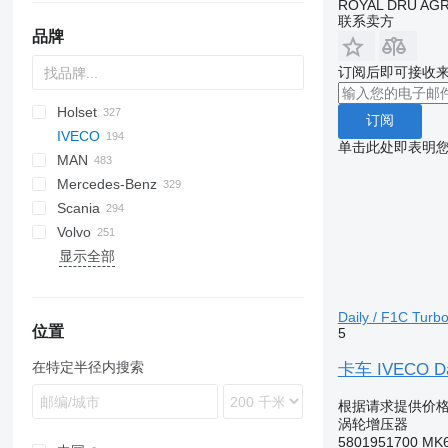
ROYAL DRU AGR
联系卖方
品牌
订阅后即可接收
Holset
A-series
3-Series
120
Berlingo
C-series
CF
Duster
AC
BF
Doblo
C-MAX
Cascadia
订阅
IVECO
Q-series
X-Series
C-series
C-series
LF
Ducato
Escort
T-series
ix
单击此处即表明
MAN
GP
Jumper
XF
Fiorino
F-MAX
Daily
Axer
D-Max
Grand Cherokee
Carnival
Discovery
A-series
Mercedes-Benz
Jumpy
XG
Panda
Focus
EuroCargo
Citelis
NQR
Rio
Range Rover
L-series
A-series
Scania
Scudo
Mondeo
EuroStar
Crossway
Sorento
LTM
F90
A-Class
Canter
Atleon
Astra
1100 Series
Boxer
911
Espace
Volvo
Ranger
Eurotech
Daily
L2000
Actros
L-series
Cabstar
Combo
Partner
G-series
K-series
Alpino
Rexton
Avensis
Amarok
EuroStar 440
显示全部
Tourneo
Eurotrakker
Domino
Lion's series
Antos
Pajero
Interstar
Corsa
Kangoo
L-series
Urbino
Dyna
Caddy
8700
Roomster
Eurotech 190
Transit
S-Way
Evadys
TGA
Arocs
Triton
Navara
Movano
Kerax
P-series
Hilux
Crafter
9700
Eurotech 440
Stralis
Karosa
TGL
Atego
Primastar
Vectra
Laguna
R-series
Hino
Golf
9900
Daily / F1C Turb
Trakker
Magelys
TGM
Axor
Vivaro
Magnum
Land Cruiser
LT
B-series
Stralis 440
位置
5
Proway
TGS
Citaro
Major
Polo
FH
Trakker 500
在特定半径内搜索
卡车 IVECO Dail
Recreo
TGX
Econic
Mascott
Sharan
FL
GLC
Master
T-Roc
FM
根据请求提供价
涡轮增压器
GLS
Midliner
Tiguan
FMX
5801951700 MK6