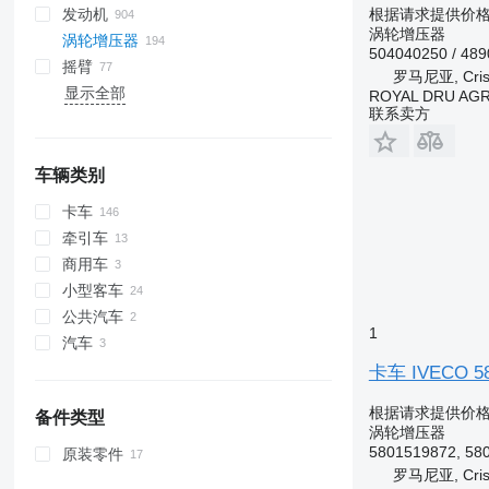
根据请求提供价
发动机
涡轮增压器
涡轮增压器
504040250 / 48
摇臂
罗马尼亚, Crist
显示全部
ROYAL DRU AGR
联系卖方
车辆类别
卡车
牵引车
商用车
小型客车
公共汽车
1
汽车
卡车 IVECO 58
根据请求提供价
备件类型
涡轮增压器
5801519872, 58
原装零件
罗马尼亚, Crist