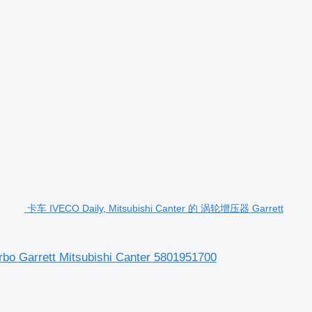
卡车 IVECO Daily, Mitsubishi Canter 的 涡轮增压器 Garrett
o Garrett Mitsubishi Canter 5801951700