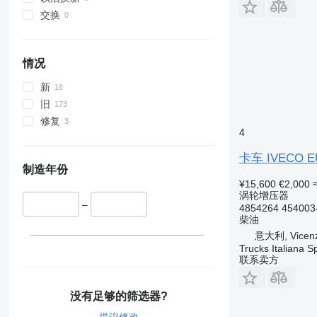
交换
情况
新
旧
修复
4
卡车 IVECO 
制造年份
¥15,600
€2,000
涡轮增压器
–
4854264 454003
柴油
意大利, Vicenz
Trucks Italiana S
联系卖方
没有足够的筛选器?
提议修改