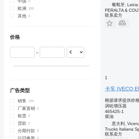
LK
Midlum
Touran
N-series
中国
葡萄牙, Leiria
O-series
Premium
Transporter
S-series
欧洲
PERALTA & COU
S-Class
T-series
XC
联系卖方
其他
西班牙
Sprinter
Trafic
意大利
乌克兰
Unimog
立陶宛
价格
Vito
葡萄牙
波兰
–
爱沙尼亚
拉脱维亚
德国
显示全部
1
卡车 IVECO E
广告类型
根据请求提供价
销售
涡轮增压器
厂家直销
465425-1
租赁
柴油
贷款
意大利, Vicenz
Trucks Italiana S
分期付款
联系卖方
以旧换新