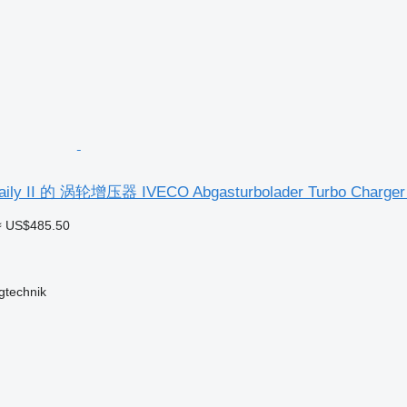
ly II 的 涡轮增压器 IVECO Abgasturbolader Turbo Charger
≈ US$485.50
gtechnik