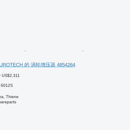
EUROTECH 的 涡轮增压器 4854264
≈ US$2,311
-5012S
a, Thiene
pareparts