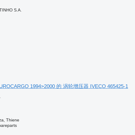
TINHO S.A.
UROCARGO 1994>2000 的 涡轮增压器 IVECO 465425-1
格
a, Thiene
pareparts