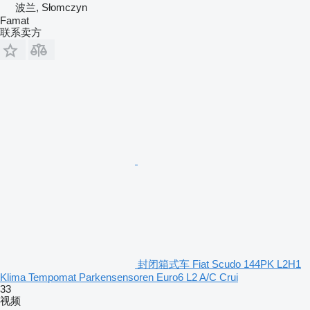
波兰, Słomczyn
Famat
联系卖方
封闭箱式车 Fiat Scudo 144PK L2H1
Klima Tempomat Parkensensoren Euro6 L2 A/C Crui
33
视频