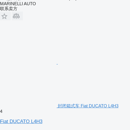
MARINELLI AUTO
联系卖方
封闭箱式车 Fiat DUCATO L4H3
4
Fiat DUCATO L4H3