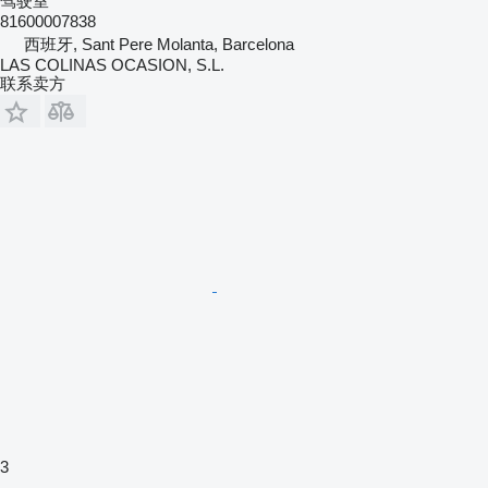
驾驶室
81600007838
西班牙, Sant Pere Molanta, Barcelona
LAS COLINAS OCASION, S.L.
联系卖方
3