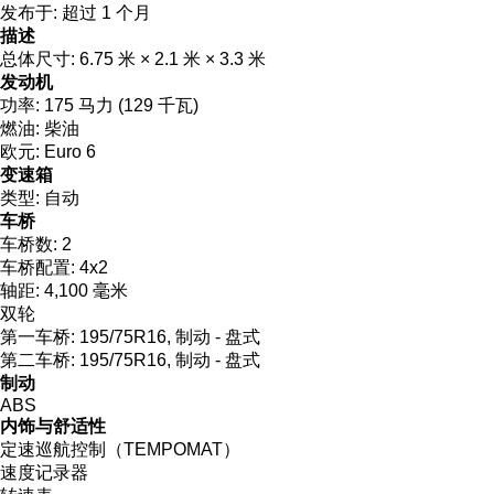
发布于:
超过 1 个月
描述
总体尺寸:
6.75 米 × 2.1 米 × 3.3 米
发动机
功率:
175 马力 (129 千瓦)
燃油:
柴油
欧元:
Euro 6
变速箱
类型:
自动
车桥
车桥数:
2
车桥配置:
4x2
轴距:
4,100 毫米
双轮
第一车桥:
195/75R16, 制动 - 盘式
第二车桥:
195/75R16, 制动 - 盘式
制动
ABS
内饰与舒适性
定速巡航控制（TEMPOMAT）
速度记录器