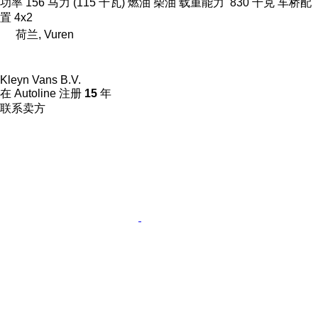
功率
156 马力 (115 千瓦)
燃油
柴油
载重能力
830 千克
车桥配
置
4x2
荷兰, Vuren
Kleyn Vans B.V.
在 Autoline 注册
15
年
联系卖方