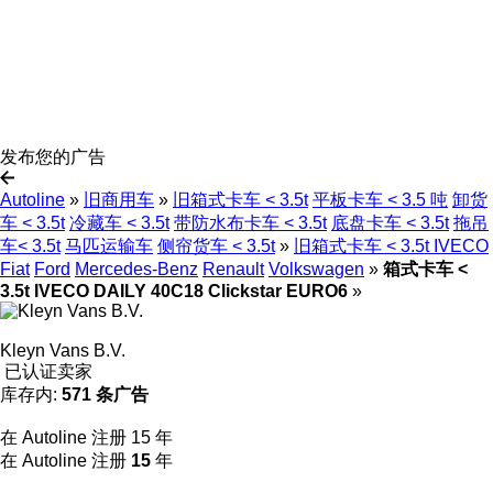
发布您的广告
Autoline
»
旧商用车
»
旧箱式卡车 < 3.5t
平板卡车 < 3.5 吨
卸货
车 < 3.5t
冷藏车 < 3.5t
带防水布卡车 < 3.5t
底盘卡车 < 3.5t
拖吊
车< 3.5t
马匹运输车
侧帘货车 < 3.5t
»
旧箱式卡车 < 3.5t IVECO
Fiat
Ford
Mercedes-Benz
Renault
Volkswagen
»
箱式卡车 <
3.5t IVECO DAILY 40C18 Clickstar EURO6
»
Kleyn Vans B.V.
已认证卖家
库存内:
571 条广告
在 Autoline 注册 15 年
在 Autoline 注册
15
年