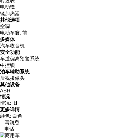
转速表
电动镜
镜加热器
其他选项
空调
电动车窗:
前
多媒体
汽车收音机
安全功能
车道偏离预警系统
中控锁
泊车辅助系统
后视摄像头
其他设备
ASR
情况
情况:
旧
更多详情
颜色:
白色
写消息
电话