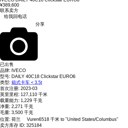
¥389,600
联系卖方
给我回电话
分享
已出售
品牌:
IVECO
型号:
DAILY 40C18 Clickstar EURO6
类型:
箱式卡车 < 3.5t
首次注册:
2023-03
英里里程:
127,110 千米
载重能力:
1,229 千克
净重:
2,271 千克
毛重:
3,500 千克
位置:
荷兰
Vuren
6518 千米 to "United States/Columbus"
卖方库存 ID:
325184