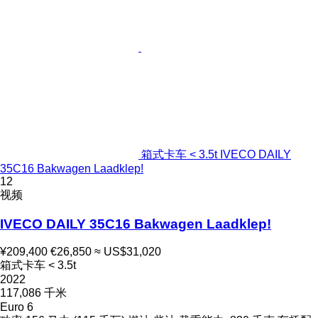
箱式卡车 < 3.5t IVECO DAILY
35C16 Bakwagen Laadklep!
12
视频
IVECO DAILY 35C16 Bakwagen Laadklep!
¥209,400
€26,850
≈ US$31,020
箱式卡车 < 3.5t
2022
117,086 千米
Euro 6