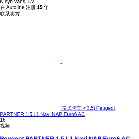
Kleyn Vans B.V.
在 Autoline 注册
15
年
联系卖方
箱式卡车 < 3.5t Peugeot
PARTNER 1.5 L1 Navi NAP Euro6 AC
16
视频
Peugeot PARTNER 1.5 L1 Navi NAP Euro6 AC