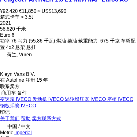
¥92,420
€11,850
≈ US$13,690
箱式卡车 < 3.5t
2021
58,820 千米
Euro 6
功率
76 马力 (55.86 千瓦)
燃油
柴油
载重能力
675 千克
车桥配
置
4x2
悬架
悬挂
荷兰, Vuren
Kleyn Vans B.V.
在 Autoline 注册
15
年
联系卖方
商用车 备件
变速箱 IVECO
发动机 IVECO
涡轮增压器 IVECO
座椅 IVECO
钢板弹簧 IVECO
印记
关于我们
帮助
卖方联系方式
中国 / 中文
Metric
Imperial