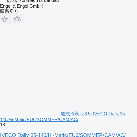
德国, Rohrbach b. Landau
Engel & Engel GmbH
联系卖方
箱式卡车 < 3.5t IVECO Daily 35-
140/Hi-Matic/EU6/SOMMER/CAM/AC/
18
IVECO Daily 35-140/Hi-Matic/EU6/SOMMER/CAM/AC/