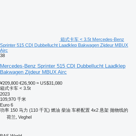
箱式卡车 < 3.5t Mercedes-Benz
Sprinter 515 CDI Dubbellucht Laadklep Bakwagen Zijdeur MBUX
Airc
38
Mercedes-Benz Sprinter 515 CDI Dubbellucht Laadklep
Bakwagen Zijdeur MBUX Airc
¥209,800
€26,900
≈ US$31,080
箱式卡车 < 3.5t
2023
109,970 千米
Euro 6
功率
150 马力 (110 千瓦)
燃油
柴油
车桥配置
4x2
悬架
抛物线的
荷兰, Veghel
BAS World