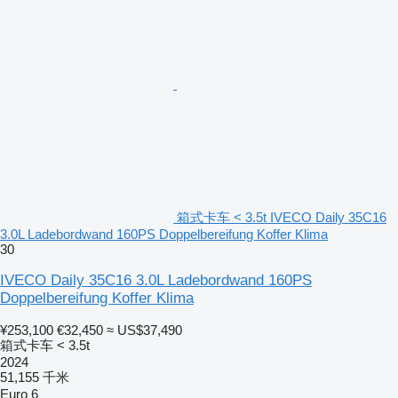
箱式卡车 < 3.5t IVECO Daily 35C16
3.0L Ladebordwand 160PS Doppelbereifung Koffer Klima
30
IVECO Daily 35C16 3.0L Ladebordwand 160PS
Doppelbereifung Koffer Klima
¥253,100
€32,450
≈ US$37,490
箱式卡车 < 3.5t
2024
51,155 千米
Euro 6