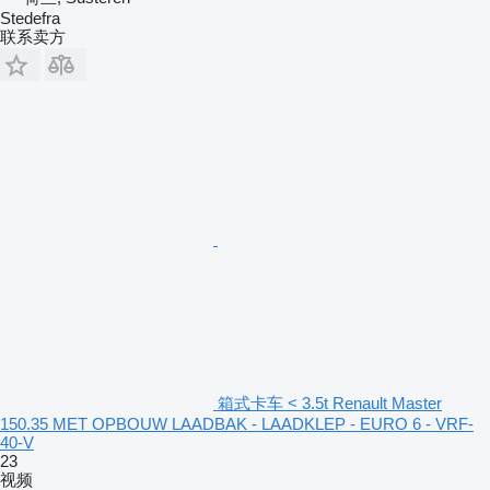
Stedefra
联系卖方
箱式卡车 < 3.5t Renault Master
150.35 MET OPBOUW LAADBAK - LAADKLEP - EURO 6 - VRF-
40-V
23
视频