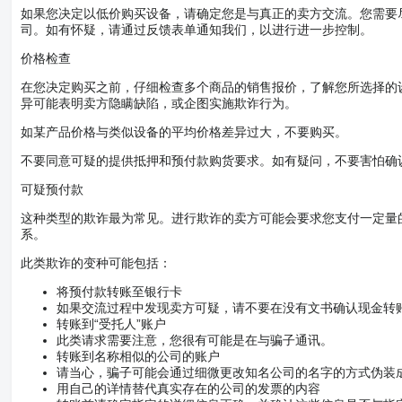
如果您决定以低价购买设备，请确定您是与真正的卖方交流。您需要
司。如有怀疑，请通过反馈表单通知我们，以进行进一步控制。
价格检查
在您决定购买之前，仔细检查多个商品的销售报价，了解您所选择的
异可能表明卖方隐瞒缺陷，或企图实施欺诈行为。
如某产品价格与类似设备的平均价格差异过大，不要购买。
不要同意可疑的提供抵押和预付款购货要求。如有疑问，不要害怕确
可疑预付款
这种类型的欺诈最为常见。进行欺诈的卖方可能会要求您支付一定量
系。
此类欺诈的变种可能包括：
将预付款转账至银行卡
如果交流过程中发现卖方可疑，请不要在没有文书确认现金转
转账到“受托人”账户
此类请求需要注意，您很有可能是在与骗子通讯。
转账到名称相似的公司的账户
请当心，骗子可能会通过细微更改知名公司的名字的方式伪装
用自己的详情替代真实存在的公司的发票的内容