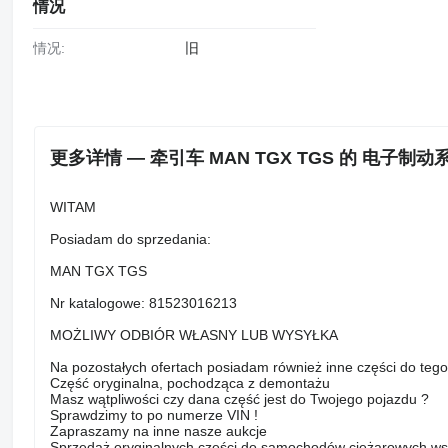
情况
情况:
旧
更多详情 — 牵引车 MAN TGX TGS 的 电子制动系统调
WITAM
Posiadam do sprzedania:
MAN TGX TGS
Nr katalogowe: 81523016213
MOŻLIWY ODBIÓR WŁASNY LUB WYSYŁKA
Na pozostałych ofertach posiadam również inne części do teg
Część oryginalna, pochodząca z demontażu
Masz wątpliwości czy dana część jest do Twojego pojazdu ?
Sprawdzimy to po numerze VIN !
Zapraszamy na inne nasze aukcje
Sprzedaż oryginalnych części do samochodów ciężarowych ws