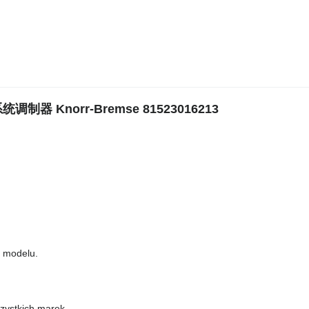
制器 Knorr-Bremse 81523016213
o modelu.
zystkich marek.