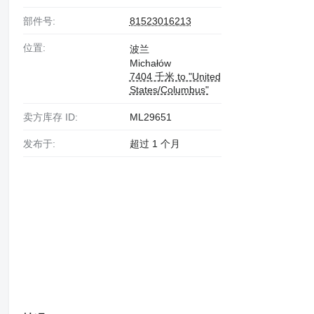
部件号:
81523016213
位置:
波兰
Michałów
7404 千米 to "United
States/Columbus"
卖方库存 ID:
ML29651
发布于:
超过 1 个月