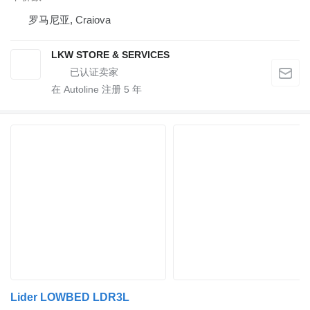
罗马尼亚, Craiova
LKW STORE & SERVICES
在 Autoline 注册
5
年
Lider LOWBED LDR3L