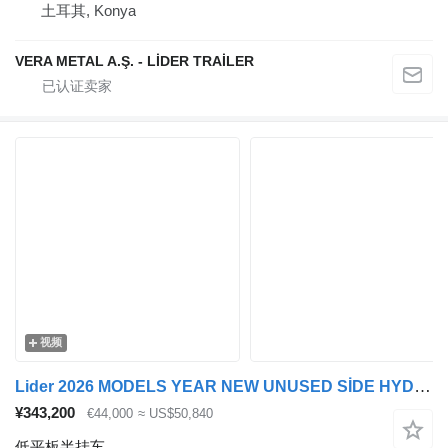
土耳其, Konya
VERA METAL A.Ş. - LİDER TRAİLER
视频
Lider 2026 MODELS YEAR NEW UNUSED SİDE HYDROULİC
¥343,200
€44,000
≈ US$50,840
低平板半挂车