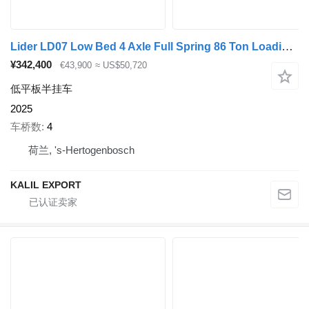
Lider LD07 Low Bed 4 Axle Full Spring 86 Ton Loading !Price Per Unit!
¥342,400
€43,900
≈ US$50,720
低平板半挂车
2025
车桥数
4
荷兰, 's-Hertogenbosch
KALIL EXPORT