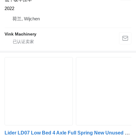
2022
荷兰, Wijchen
Vink Machinery
Lider LD07 Low Bed 4 Axle Full Spring New Unused 86 Ton Loading !Price