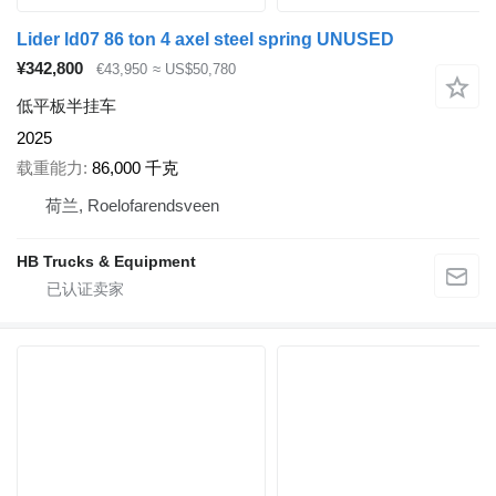
Lider ld07 86 ton 4 axel steel spring UNUSED
¥342,800
€43,950
≈ US$50,780
低平板半挂车
2025
载重能力
86,000 千克
荷兰, Roelofarendsveen
HB Trucks & Equipment