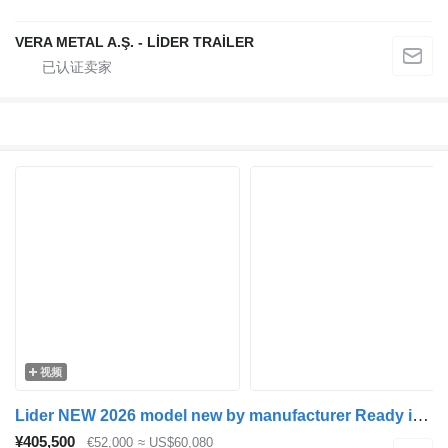
VERA METAL A.Ş. - LİDER TRAİLER
视频
Lider NEW 2026 model new by manufacturer Ready in Stocks
¥405,500
€52,000
≈ US$60,080