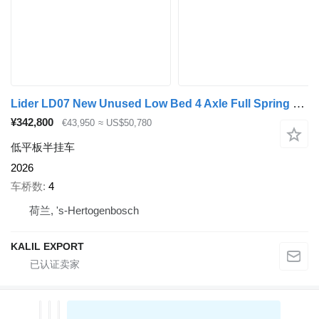
Lider LD07 New Unused Low Bed 4 Axle Full Spring 86 Ton Loading !Packa
¥342,800
€43,950
≈ US$50,780
低平板半挂车
2026
车桥数
4
荷兰, 's-Hertogenbosch
KALIL EXPORT