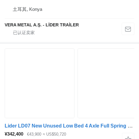
土耳其, Konya
VERA METAL A.Ş. - LİDER TRAİLER
Lider LD07 New Unused Low Bed 4 Axle Full Spring 86 Ton Loading 4 UNIT
¥342,400
€43,900
≈ US$50,720