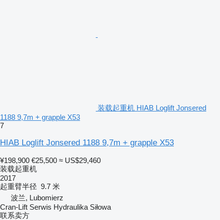
装载起重机 HIAB Loglift Jonsered
1188 9,7m + grapple X53
7
HIAB Loglift Jonsered 1188 9,7m + grapple X53
¥198,900
€25,500
≈ US$29,460
装载起重机
2017
起重臂半径
9.7 米
波兰, Lubomierz
Cran-Lift Serwis Hydraulika Siłowa
联系卖方