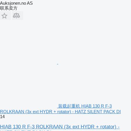
Auksjonen.no AS
联系卖方
装载起重机 HIAB 130 R F-3
ROLKRAAN (3x ext HYDR + rotator) - HATZ SILENT PACK DI
14
HIAB 130 R F-3 ROLKRAAN (3x ext HYDR + rotator) -