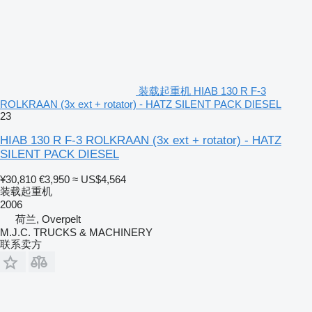
装载起重机 HIAB 130 R F-3
ROLKRAAN (3x ext + rotator) - HATZ SILENT PACK DIESEL
23
HIAB 130 R F-3 ROLKRAAN (3x ext + rotator) - HATZ
SILENT PACK DIESEL
¥30,810
€3,950
≈ US$4,564
装载起重机
2006
荷兰, Overpelt
M.J.C. TRUCKS & MACHINERY
联系卖方