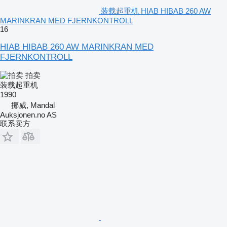
装载起重机 HIAB HIBAB 260 AW
MARINKRAN MED FJERNKONTROLL
16
HIAB HIBAB 260 AW MARINKRAN MED
FJERNKONTROLL
拍卖
装载起重机
1990
挪威, Mandal
Auksjonen.no AS
联系卖方