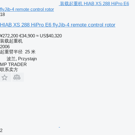
装载起重机 HIAB XS 288 HiPro E6
flyJib-4 remote control rotor
18
HIAB XS 288 HiPro E6 flyJib-4 remote control rotor
¥272,200
€34,900
≈ US$40,320
装载起重机
2006
起重臂半径
25 米
波兰, Przystajn
MP TRADER
联系卖方
2