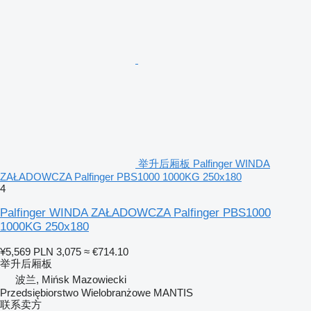
举升后厢板 Palfinger WINDA
ZAŁADOWCZA Palfinger PBS1000 1000KG 250x180
4
Palfinger WINDA ZAŁADOWCZA Palfinger PBS1000
1000KG 250x180
¥5,569
PLN 3,075
≈ €714.10
举升后厢板
波兰, Mińsk Mazowiecki
Przedsiębiorstwo Wielobranżowe MANTIS
联系卖方