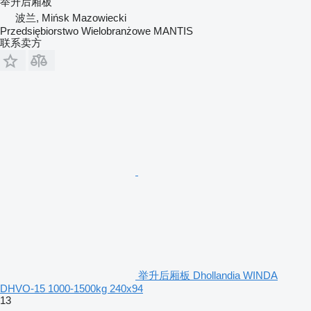
举升后厢板
波兰, Mińsk Mazowiecki
Przedsiębiorstwo Wielobranżowe MANTIS
联系卖方
举升后厢板 Dhollandia WINDA
DHVO-15 1000-1500kg 240x94
13