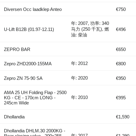
Diversen Occ laadklep Anteo
€750
年: 2007, 功率: 340
马力 (250 千瓦), 燃
U-Lift B12B (01.97-12.11)
€496
油: 柴油
ZEPRO BAR
€650
年: 2012
Zepro ZHD2000-155MA
€800
年: 2020
Zepro ZN 75-90 SA
€950
AMA 25 UH Folding Flap - 2500
年: 2010
KG - CE - 170cm LONG -
€995
245cm Wide
Dhollandia
€1,590
Dhollandia DHLM.30 2000KG -
年: 2017
Rear closing valve - 200x255 -
€1,290