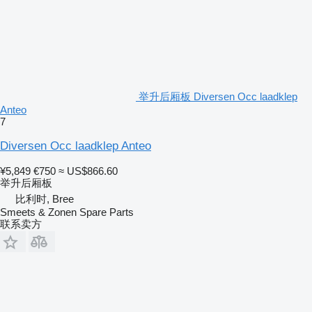
举升后厢板 Diversen Occ laadklep
Anteo
7
Diversen Occ laadklep Anteo
¥5,849
€750
≈ US$866.60
举升后厢板
比利时, Bree
Smeets & Zonen Spare Parts
联系卖方