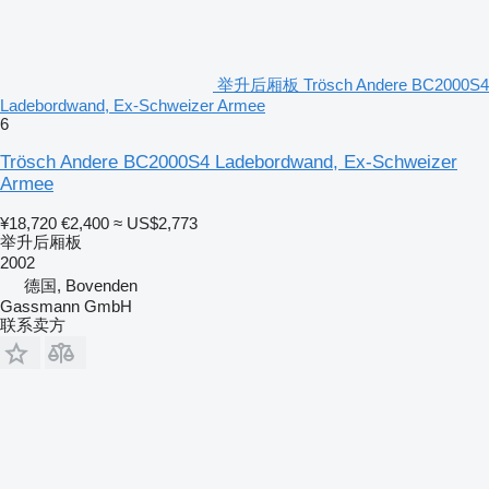
举升后厢板 Trösch Andere BC2000S4
Ladebordwand, Ex-Schweizer Armee
6
Trösch Andere BC2000S4 Ladebordwand, Ex-Schweizer
Armee
¥18,720
€2,400
≈ US$2,773
举升后厢板
2002
德国, Bovenden
Gassmann GmbH
联系卖方